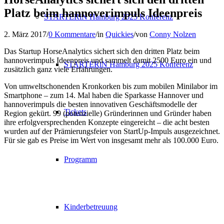
Platz beim hannoverimpuls Ideenpreis
STARTERiN Hamburg 2025 Konferenz
2. März 2017
/
0 Kommentare
/
in
Quickies
/
von
Conny Nolzen
Das Startup HorseAnalytics sichert sich den dritten Platz beim
hannoverimpuls Ideenpreis und sammelt damit 2500 Euro ein und
STARTERiN Hamburg 2025 Konferenz
zusätzlich ganz viele Erfahrungen.
Von umweltschonenden Kronkorken bis zum mobilen Minilabor im
Smartphone – zum 14. Mal haben die Sparkasse Hannover und
hannoverimpuls die besten innovativen Geschäftsmodelle der
Tickets
Region gekürt. 99 (potenzielle) Gründerinnen und Gründer haben
ihre erfolgversprechenden Konzepte eingereicht – die acht besten
wurden auf der Prämierungsfeier von StartUp-Impuls ausgezeichnet.
Für sie gab es Preise im Wert von insgesamt mehr als 100.000 Euro.
Programm
Kinderbetreuung