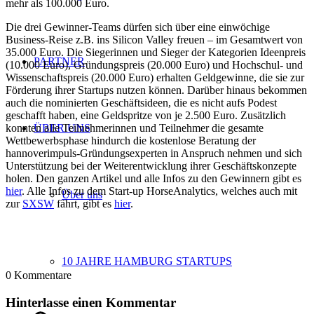
mehr als 100.000 Euro.
Die drei Gewinner-Teams dürfen sich über eine einwöchige
Business-Reise z.B. ins Silicon Valley freuen – im Gesamtwert von
35.000 Euro. Die Siegerinnen und Sieger der Kategorien Ideenpreis
PARTNER
(10.000 Euro), Gründungspreis (20.000 Euro) und Hochschul- und
Wissenschaftspreis (20.000 Euro) erhalten Geldgewinne, die sie zur
Förderung ihrer Startups nutzen können. Darüber hinaus bekommen
auch die nominierten Geschäftsideen, die es nicht aufs Podest
geschafft haben, eine Geldspritze von je 2.500 Euro. Zusätzlich
konnten alle Teilnehmerinnen und Teilnehmer die gesamte
ÜBER UNS
Wettbewerbsphase hindurch die kostenlose Beratung der
hannoverimpuls-Gründungsexperten in Anspruch nehmen und sich
Unterstützung bei der Weiterentwicklung ihrer Geschäftskonzepte
holen. Den ganzen Artikel und alle Infos zu den Gewinnern gibt es
hier
. Alle Infos zu dem Start-up HorseAnalytics, welches auch mit
Über uns
zur
SXSW
fährt, gibt es
hier
.
10 JAHRE HAMBURG STARTUPS
0
Kommentare
Hinterlasse einen Kommentar