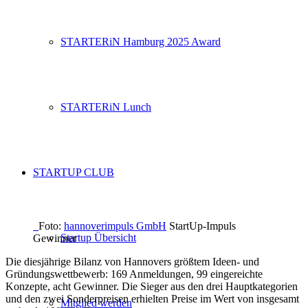
STARTERiN Hamburg 2025 Award
STARTERiN Lunch
STARTUP CLUB
Foto:
hannoverimpuls GmbH
StartUp-Impuls
Startup Übersicht
Gewinner
Die diesjährige Bilanz von Hannovers größtem Ideen- und
Gründungswettbewerb: 169 Anmeldungen, 99 eingereichte
Konzepte, acht Gewinner. Die Sieger aus den drei Hauptkategorien
und den zwei Sonderpreisen erhielten Preise im Wert von insgesamt
Mitglied werden