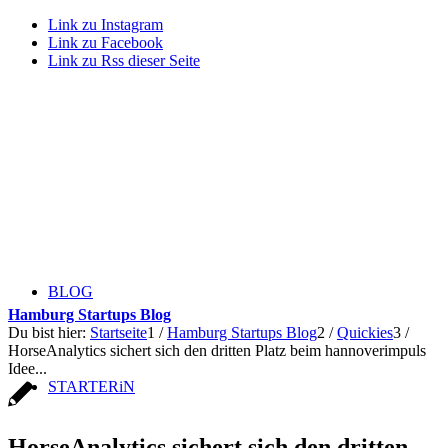
Link zu Instagram
Link zu Facebook
Link zu Rss dieser Seite
BLOG
Hamburg Startups Blog
Du bist hier:
Startseite
1
/
Hamburg Startups Blog
2
/
Quickies
3
/
HorseAnalytics sichert sich den dritten Platz beim hannoverimpuls
Idee...
STARTERiN
HorseAnalytics sichert sich den dritten