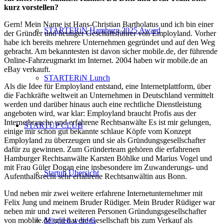
kurz vorstellen?
Gern! Mein Name ist Hans-Christian Bartholatus und ich bin einer
STARTERiN Hamburg 2025 Award
der Gründer und heutiger Geschäftsführer von Employland. Vorher
habe ich bereits mehrere Unternehmen gegründet und auf den Weg
gebracht. Am bekanntesten ist davon sicher mobile.de, der führende
Online-Fahrzeugmarkt im Internet. 2004 haben wir mobile.de an
eBay verkauft.
STARTERiN Lunch
Als die Idee für Employland entstand, eine Internetplattform, über
die Fachkräfte weltweit an Unternehmen in Deutschland vermittelt
werden und darüber hinaus auch eine rechtliche Dienstleistung
angeboten wird, war klar: Employland braucht Profis aus der
Internetbranche und erfahrene Rechtsanwälte Es ist mir gelungen,
STARTUP CLUB
einige mir schon gut bekannte schlaue Köpfe vom Konzept
Employland zu überzeugen und sie als Gründungsgesellschafter
dafür zu gewinnen. Zum Gründerteam gehören die erfahrenen
Hamburger Rechtsanwälte Karsten Böhlke und Marius Vogel und
mit Frau Güler Dogan eine insbesondere im Zuwanderungs- und
Startup Übersicht
Aufenthaltsrecht sehr erfahrene Rechtsanwältin aus Bonn.
Und neben mir zwei weitere erfahrene Internetunternehmer mit
Felix Jung und meinem Bruder Rüdiger. Mein Bruder Rüdiger war
neben mir und zwei weiteren Personen Gründungsgesellschafter
von moblile.de und hat die Gesellschaft bis zum Verkauf als
Mitglied werden