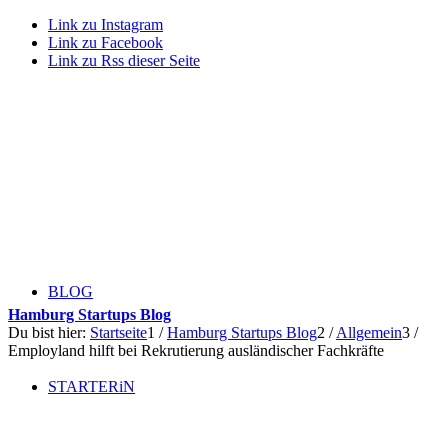
Link zu Instagram
Link zu Facebook
Link zu Rss dieser Seite
BLOG
Hamburg Startups Blog
Du bist hier:
Startseite
1
/
Hamburg Startups Blog
2
/
Allgemein
3
/
Employland hilft bei Rekrutierung ausländischer Fachkräfte
STARTERiN