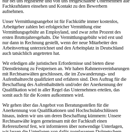
nur bei uns registrierte und von uns freigeschaltete Unternehmen alle
Fachkraftdaten einsehen und Kontakt zu den Bewerbern
aufnehmen.
Unser Vermittlungsangebot ist für Fachkräfte immer kostenlos,
Arbeitgeber zahlen bei erfolgreicher Vermittlung eine
Vermittlungsgebühr an Employland, und zwar zehn Prozent des
ersten Bruttojahresgehalts. Die Vermittlungsgebühr wird erst und
nur dann in Rechnung gestellt, wenn der neue Mitarbeiter den
Arbeitsvertrag unterzeichnet und den Arbeitsplatz in Deutschland
auch tatsächlich angetreten hat.
Wir erledigen alle juristischen Erfordernisse und bieten diese
Dienstleistung zu Festpreisen an. Wir haben Rahmenvereinbarungen
mit Rechtsanwälten geschlossen, die im Zuwanderungs- und
Aufenthaltsrecht qualifiziert und erfahren sind. Den Auftrag für die
Beschaffung des Aufenthaltstitels und/oder der Anerkennung der
Qualifikation wird in aller Regel das Unternehmen erteilen, das
somit auch für die Kosten aufkommen wird.
Wir gehen über das Angebot von Beratungsstellen für die
Anerkennung von Qualifikationen und Hochschulabschlüssen
hinaus, indem wir uns um deren Beschaffung kümmern: Unsere
Rechtsanwälte legen gemeinsam mit der Fachkraft einen
Referenzberuf fest, wir informieren über notwendige Unterlagen,
wir lassen die Unterlagen von dafür zugelassenen Dolmetschern