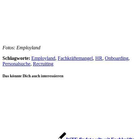
Fotos: Employland
Schlagworte:
Employland
,
Fachkräftemangel
,
HR
,
Onboarding
,
Personalsuche
,
Recruiting
Das könnte Dich auch interessieren