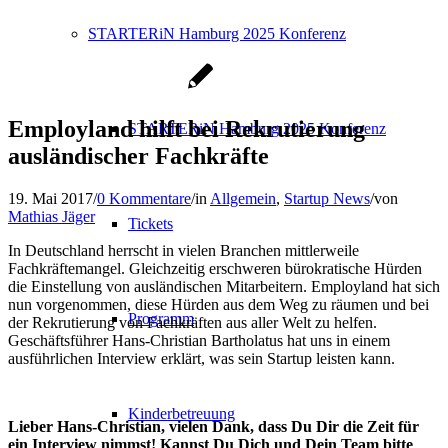
STARTERiN Hamburg 2025 Konferenz
Employland hilft bei Rekrutierung
STARTERiN Hamburg 2025 Konferenz
ausländischer Fachkräfte
19. Mai 2017
/
0 Kommentare
/
in
Allgemein
,
Startup News
/
von
Mathias Jäger
Tickets
In Deutschland herrscht in vielen Branchen mittlerweile
Fachkräftemangel. Gleichzeitig erschweren bürokratische Hürden
die Einstellung von ausländischen Mitarbeitern. Employland hat sich
nun vorgenommen, diese Hürden aus dem Weg zu räumen und bei
Programm
der Rekrutierung von Fachkräften aus aller Welt zu helfen.
Geschäftsführer Hans-Christian Bartholatus hat uns in einem
ausführlichen Interview erklärt, was sein Startup leisten kann.
Kinderbetreuung
Lieber Hans-Christian, vielen Dank, dass Du Dir die Zeit für
ein Interview nimmst! Kannst Du Dich und Dein Team bitte