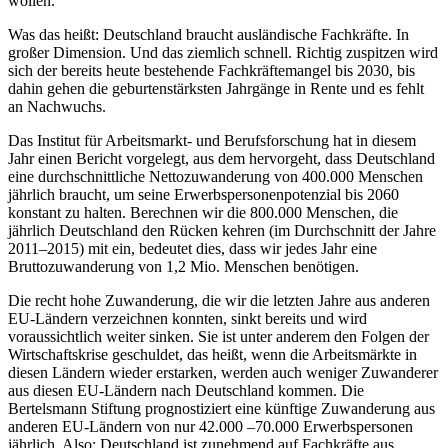
wollen.
Was das heißt: Deutschland braucht ausländische Fachkräfte. In
großer Dimension. Und das ziemlich schnell. Richtig zuspitzen wird
sich der bereits heute bestehende Fachkräftemangel bis 2030, bis
dahin gehen die geburtenstärksten Jahrgänge in Rente und es fehlt
an Nachwuchs.
Das Institut für Arbeitsmarkt- und Berufsforschung hat in diesem
Jahr einen Bericht vorgelegt, aus dem hervorgeht, dass Deutschland
eine durchschnittliche Nettozuwanderung von 400.000 Menschen
jährlich braucht, um seine Erwerbspersonenpotenzial bis 2060
konstant zu halten. Berechnen wir die 800.000 Menschen, die
jährlich Deutschland den Rücken kehren (im Durchschnitt der Jahre
2011–2015) mit ein, bedeutet dies, dass wir jedes Jahr eine
Bruttozuwanderung von 1,2 Mio. Menschen benötigen.
Die recht hohe Zuwanderung, die wir die letzten Jahre aus anderen
EU-Ländern verzeichnen konnten, sinkt bereits und wird
voraussichtlich weiter sinken. Sie ist unter anderem den Folgen der
Wirtschaftskrise geschuldet, das heißt, wenn die Arbeitsmärkte in
diesen Ländern wieder erstarken, werden auch weniger Zuwanderer
aus diesen EU-Ländern nach Deutschland kommen. Die
Bertelsmann Stiftung prognostiziert eine künftige Zuwanderung aus
anderen EU-Ländern von nur 42.000 –70.000 Erwerbspersonen
jährlich. Also: Deutschland ist zunehmend auf Fachkräfte aus