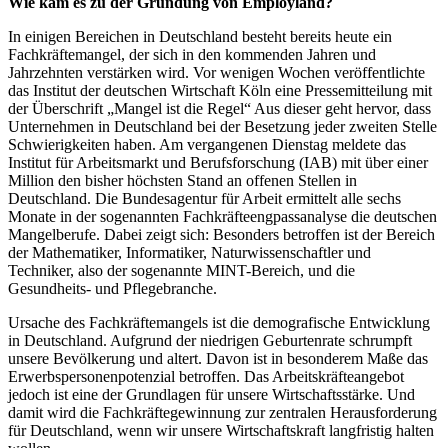
Wie kam es zu der Gründung von Employland?
In einigen Bereichen in Deutschland besteht bereits heute ein
Fachkräftemangel, der sich in den kommenden Jahren und
Jahrzehnten verstärken wird. Vor wenigen Wochen veröffentlichte
das Institut der deutschen Wirtschaft Köln eine Pressemitteilung mit
der Überschrift „Mangel ist die Regel“ Aus dieser geht hervor, dass
Unternehmen in Deutschland bei der Besetzung jeder zweiten Stelle
Schwierigkeiten haben. Am vergangenen Dienstag meldete das
Institut für Arbeitsmarkt und Berufsforschung (IAB) mit über einer
Million den bisher höchsten Stand an offenen Stellen in
Deutschland. Die Bundesagentur für Arbeit ermittelt alle sechs
Monate in der sogenannten Fachkräfteengpassanalyse die deutschen
Mangelberufe. Dabei zeigt sich: Besonders betroffen ist der Bereich
der Mathematiker, Informatiker, Naturwissenschaftler und
Techniker, also der sogenannte MINT-Bereich, und die
Gesundheits- und Pflegebranche.
Ursache des Fachkräftemangels ist die demografische Entwicklung
in Deutschland. Aufgrund der niedrigen Geburtenrate schrumpft
unsere Bevölkerung und altert. Davon ist in besonderem Maße das
Erwerbspersonenpotenzial betroffen. Das Arbeitskräfteangebot
jedoch ist eine der Grundlagen für unsere Wirtschaftsstärke. Und
damit wird die Fachkräftegewinnung zur zentralen Herausforderung
für Deutschland, wenn wir unsere Wirtschaftskraft langfristig halten