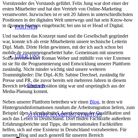
Vorsitzender des Vorstands geführt. Felix Jung war dort einer der
ersten Mitarbeiter und hat den Vertrieb von Online-Marketing
verantwortet. Inzwischen ist er seit 20 Jahren in unterschiedlichsten
Positionen in der digitalen Welt unterwegs und hat sein Know-how
in diversen Startups eingebracht; bei uns ist er Head of Digital.
PARTNER
Und nachdem das Konzept stand und die Gesellschaft gegründet
war, konnte ich als erste Mitarbeiterin unsere technische Leiterin
Dipl. Math. Dörte Helm gewinnen, mit der ich auch schon bei
mobile.de zusammengearbeitet habe. Gemeinsam mit unserem
ÜBER UNS
Softwareentwickler Roman Weber und mithilfe von vier Externen
ist sie für die Programmierung und Entwicklung unserer Plattform
zuständig. Nicht minder wichtig sind unsere weiteren
Teammitglieder: Die Dipl.-Kffr. Sabine Drechsel, zuständig für
Presse und PR, die zuvor bereits seit mehreren Jahren in diesem
Über uns
Bereich in leitender Position tätig war und ursprünglich aus der
Media-Planung kommt.
Neben unserer Plattform betreiben wir einen
Blog
, in dem wir
Hintergrundinformationen rundum die Arbeitsmigration liefern, zum
Beispiel über Aufenthaltstitel, Anerkennung der Qualifikation und
10 JAHRE HAMBURG STARTUPS
auch das Leben in Deutschland. Dort finden Fachkräfte außerdem
Erfahrungsberichte und Tipps, die internationalen Fachkräften
helfen, sich auf eine Existenz in Deutschland vorzubereiten. Für
unseren Blog und auch generell für unseren Bereich