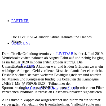
PARTNER
Die LIVEDAB-Gründer Adrian Hanrath und Hannes
Meine.
ÜBER UNS
Der offizielle Gründungstermin von
LIVEDAB
ist der 4. Juni 2019,
Vertriebsaktivitäten nahmen ab August Fahrt auf und richtig los ging
es im Januar 2020 mit dem ersten großen Auftrag. Die
Über uns
Unterstützung sozialer Aktionen war und ist den Gründern zwar ein
wichtiges Anliegen, Geld verdienen lässt sich damit aber eher nicht.
Deshalb suchten sie nach weiteren Betätigungsfeldern und wurden
bei Messen und Kongressen fündig. Sie betreuten die Kampagne
„MEET ME @ #SPOBIS20“. Teilnehmer der
Sportmarketingkonferenz SPOBIS konnten über ihr mit einem Filter
10 JAHRE HAMBURG STARTUPS
versehenen Profilbild Interesse an Geschäftskontakten signalisieren.
Auf LinkedIn klappte das ausgezeichnet und führte zu ein spürbar
verbesserten Vernetzung der Eventteilnehmer. Vielleicht sollte man