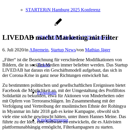
STARTERiN Hamburg 2025 Konferenz
LIVEDAB macht Marketing mit Filter
STARTERiN Hamburg 2025 Konferenz
6. Juli 2020
/
in
Allgemein
,
Startup News
/
von
Mathias Jäger
„Filter“ ist die Bezeichnung für verschiedene Modifikationen von
Bildern, die in sozialen Medien immer beliebter werden. Das Startup
Tickets
LIVEDAB hat daraus ein Geschäftsmodell aufgebaut, das sich in
der Corona-Krise in ganz neue Richtungen entwickelt hat.
Zu bestimmten politischen und gesellschaftlichen Ereignissen bietet
Facebook die Möglichkeit an, mit der Umgestaltung des Profilfotos
Programm
Solidarität zu bekunden, etwa für Aktionen von Minderheiten oder
mit Opfern von Terroranschlägen. Im Zusammenhang mit der
Verfolgung und Vertreibung der muslimischen Ethnie der Rohingya
in Myanmar im Jahr 2018 gab es keine Kampagne, obwohl sich
viele eine solche gewünscht hätten, unter ihnen Hannes Meine. Das
Kinderbetreuung
führte zu der Idee, eine Software zu entwickeln, die es Aktivisten
plattformunabhängig ermöglicht, Filterkampagnen zu starten.