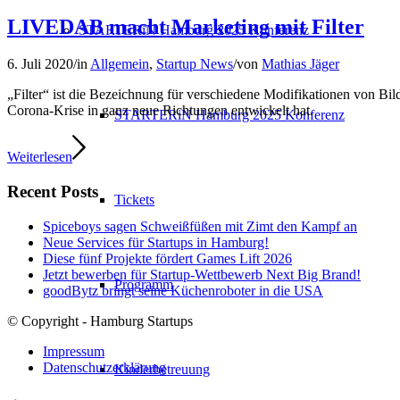
LIVEDAB macht Marketing mit Filter
STARTERiN Hamburg 2025 Konferenz
6. Juli 2020
/
in
Allgemein
,
Startup News
/
von
Mathias Jäger
„Filter“ ist die Bezeichnung für verschiedene Modifikationen von Bi
Corona-Krise in ganz neue Richtungen entwickelt hat.
STARTERiN Hamburg 2025 Konferenz
Weiterlesen
Recent Posts
Tickets
Spiceboys sagen Schweißfüßen mit Zimt den Kampf an
Neue Services für Startups in Hamburg!
Diese fünf Projekte fördert Games Lift 2026
Jetzt bewerben für Startup-Wettbewerb Next Big Brand!
Programm
goodBytz bringt seine Küchenroboter in die USA
© Copyright - Hamburg Startups
Impressum
Datenschutzerklärung
Kinderbetreuung