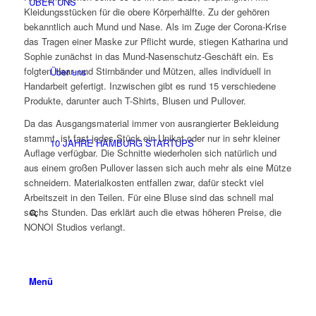
ÜBER UNS
Kleidungsstücken für die obere Körperhälfte. Zu der gehören
bekanntlich auch Mund und Nase. Als im Zuge der Corona-Krise
das Tragen einer Maske zur Pflicht wurde, stiegen Katharina und
Sophie zunächst in das Mund-Nasenschutz-Geschäft ein. Es
folgten Haar- und Stirnbänder und Mützen, alles individuell in
Über uns
Handarbeit gefertigt. Inzwischen gibt es rund 15 verschiedene
Produkte, darunter auch T-Shirts, Blusen und Pullover.
Da das Ausgangsmaterial immer von ausrangierter Bekleidung
stammt, ist fast jedes Stück ein Unikat oder nur in sehr kleiner
10 JAHRE HAMBURG STARTUPS
Auflage verfügbar. Die Schnitte wiederholen sich natürlich und
aus einem großen Pullover lassen sich auch mehr als eine Mütze
schneidern. Materialkosten entfallen zwar, dafür steckt viel
Arbeitszeit in den Teilen. Für eine Bluse sind das schnell mal
sechs Stunden. Das erklärt auch die etwas höheren Preise, die
NONOI Studios verlangt.
Menü