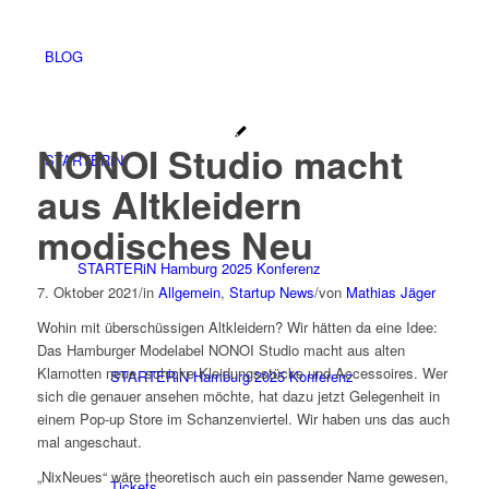
BLOG
NONOI Studio macht
STARTERiN
aus Altkleidern
modisches Neu
STARTERiN Hamburg 2025 Konferenz
7. Oktober 2021
/
in
Allgemein
,
Startup News
/
von
Mathias Jäger
Wohin mit überschüssigen Altkleidern? Wir hätten da eine Idee:
Das Hamburger Modelabel NONOI Studio macht aus alten
Klamotten neue, schicke Kleidungsstücke und Accessoires. Wer
STARTERiN Hamburg 2025 Konferenz
sich die genauer ansehen möchte, hat dazu jetzt Gelegenheit in
einem Pop-up Store im Schanzenviertel. Wir haben uns das auch
mal angeschaut.
„NixNeues“ wäre theoretisch auch ein passender Name gewesen,
Tickets