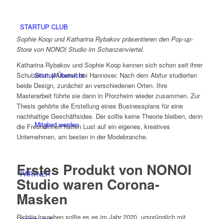
STARTUP CLUB
Sophie Koop und Katharina Rybakov präsentieren den Pop-up-
Store von NONOI Studio im Schanzenviertel.
Katharina Rybakov und Sophie Koop kennen sich schon seit ihrer
Schulzeit in Wunstorf bei Hannover. Nach dem Abitur studierten
Startup Übersicht
beide Design, zunächst an verschiedenen Orten. Ihre
Masterarbeit führte sie dann in Pforzheim wieder zusammen. Zur
Thesis gehörte die Erstellung eines Businessplans für eine
nachhaltige Geschäftsidee. Der sollte keine Theorie bleiben, denn
Mitglied werden
die Freundinnen hatten Lust auf ein eigenes, kreatives
Unternehmen, am besten in der Modebranche.
Erstes Produkt von NONOI
PARTNER
Studio waren Corona-
Masken
Richtig losgehen sollte es es im Jahr 2020, ursprünglich mit