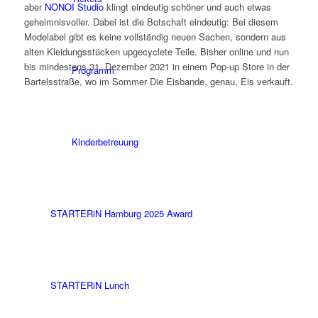
aber
NONOI Studio
klingt eindeutig schöner und auch etwas
geheimnisvoller. Dabei ist die Botschaft eindeutig: Bei diesem
Modelabel gibt es keine vollständig neuen Sachen, sondern aus
alten Kleidungsstücken upgecyclete Teile. Bisher online und nun
bis mindestens 31. Dezember 2021 in einem Pop-up Store in der
Programm
Bartelsstraße, wo im Sommer Die Eisbande, genau, Eis verkauft.
Kinderbetreuung
STARTERiN Hamburg 2025 Award
STARTERiN Lunch