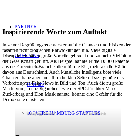
PARTNER
Inspirierende Worte zum Auftakt
In seiner Begrüßungsrede wies er auf die Chancen und Risiken der
rasanten technologischen Entwicklungen hin. Viele digitale
ÜBER UNS
Disruptionen hätten große Vorteile gebracht und zu mehr Vielfalt in
der Gesellschaft geführt. Als Beispiel nannte er die 10.000 Patente
aus der Greentech-Branche allein für die EU, mehr als die Hälfte
davon aus Deutschland. Auch künstliche Intelligenz böte viele
Chancen, habe aber auch ihre dunklen Seiten. Dazu gehöre das
Verbreiten von Fake News in Bild und Ton. Auch die zu große
Über uns
Macht von „Tech-Oligarchen“ wie der SPD-Politiker Mark
Zuckerberg und Elon Musk nannte, könnte eine Gefahr für die
Demokratie darstellen.
10 JAHRE HAMBURG STARTUPS
Hansjörg Schmidt
Carlo Ulbrich