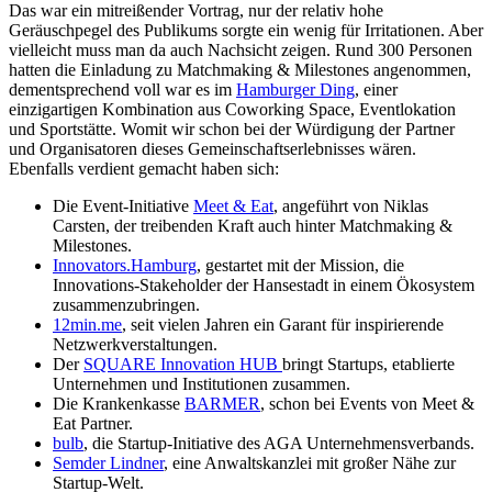
Das war ein mitreißender Vortrag, nur der relativ hohe
Geräuschpegel des Publikums sorgte ein wenig für Irritationen. Aber
vielleicht muss man da auch Nachsicht zeigen. Rund 300 Personen
hatten die Einladung zu Matchmaking & Milestones angenommen,
dementsprechend voll war es im
Hamburger Ding
, einer
einzigartigen Kombination aus Coworking Space, Eventlokation
und Sportstätte. Womit wir schon bei der Würdigung der Partner
und Organisatoren dieses Gemeinschaftserlebnisses wären.
Ebenfalls verdient gemacht haben sich:
Die Event-Initiative
Meet & Eat
, angeführt von Niklas
Carsten, der treibenden Kraft auch hinter Matchmaking &
Milestones.
Innovators.Hamburg
, gestartet mit der Mission, die
Innovations-Stakeholder der Hansestadt in einem Ökosystem
zusammenzubringen.
12min.me
, seit vielen Jahren ein Garant für inspirierende
Netzwerkverstaltungen.
Der
SQUARE Innovation HUB
bringt Startups, etablierte
Unternehmen und Institutionen zusammen.
Die Krankenkasse
BARMER
, schon bei Events von Meet &
Eat Partner.
bulb
, die Startup-Initiative des AGA Unternehmensverbands.
Semder Lindner
, eine Anwaltskanzlei mit großer Nähe zur
Startup-Welt.