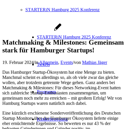
STARTERiN Hamburg 2025 Konferenz
STARTERiN Hamburg 2025 Konferenz
Matchmaking & Milestones: Gemeinsam
stark für Hamburger Startups!
19. Februar 2024
/
in
Allgemein
,
Events
/
von
Mathias Jäger
Tickets
Das Hamburger Startup-Ökosystem hat eine Menge zu bieten.
Manchmal scheint es allerdings so, als ob viele zwar das gleiche
wollen, aber trotzdem getrennte Wege gehen. Ganz anders bei
Matchmaking & Milestones: Für dieses Networking-Event hatten
Programm
sich zahlreiche Startup-Enthusiasten zusammengetan, um
gemeinsam noch mehr zu erreichen – mit großem Erfolg! Wir von
Hamburg Startups waren natürlich auch dabei.
Eine kürzlich erschienene Sonderveröffentlichung des Deutschen
Startup Monitors über das Hamburger Ökosystem lieferte einige
Kinderbetreuung
eher ernüchternde Ergebnisse. So bewerten es nur 43 % der
befragten Gründerinnen und Gründer positiv, im