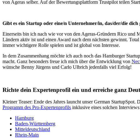
von Ageras selber. Auf der Bewertungsplattform Trustpilot teilen St
Gibt es ein Startup oder eine/n Unternehmer/in, das/der/die dic
Einerseits bin ich nach wie vor von den Ageras-Gründern Rico und Mar
Ländern aktiv ist und einen Award nach dem nächsten gewinnt. Total
immer wichtigere Rolle spielen und ist global von Interesse.
In dem Zusammenhang möchte ich auch noch das Hamburger Startu
macht. Ganz besonders freue ich mich über die Entwicklung von
Nec
wünsche Benny Jürgens und Carlo Ulbrich jedenfalls viel Erfolg!
Richte dein Expertenprofil ein und erreiche ganz Deu
Kleiner Teaser: Ende des Jahres launcht unser German StartupSpot. 
Programm des Pro-Expertenprofils
inklusive eines solchen Interviews
Hamburg
Baden-Württemberg
Mitteldeutschland
Rhein-Main