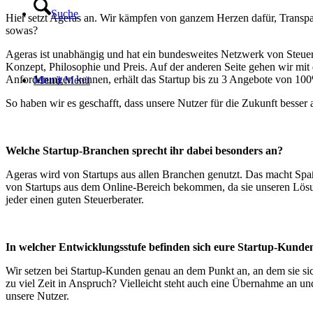
Suche
Hier setzt Ageras an. Wir kämpfen von ganzem Herzen dafür, Transpa
sowas?
Ageras ist unabhängig und hat ein bundesweites Netzwerk von Steuerbe
Konzept, Philosophie und Preis. Auf der anderen Seite gehen wir mit
Anforderungen kennen, erhält das Startup bis zu 3 Angebote von 100%
Menü
Menü
So haben wir es geschafft, dass unsere Nutzer für die Zukunft besser 
Welche Startup-Branchen sprecht ihr dabei besonders an?
Ageras wird von Startups aus allen Branchen genutzt. Das macht Spaß
von Startups aus dem Online-Bereich bekommen, da sie unseren Lösun
jeder einen guten Steuerberater.
In welcher Entwicklungsstufe befinden sich eure Startup-Kund
Wir setzen bei Startup-Kunden genau an dem Punkt an, an dem sie si
zu viel Zeit in Anspruch? Vielleicht steht auch eine Übernahme an 
unsere Nutzer.