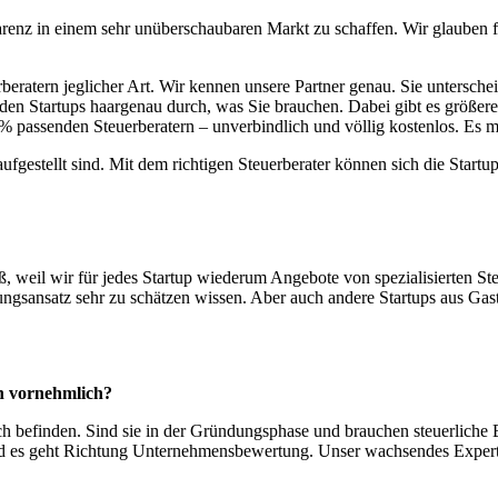
renz in einem sehr unüberschaubaren Markt zu schaffen. Wir glauben f
ratern jeglicher Art. Wir kennen unsere Partner genau. Sie unterschei
 den Startups haargenau durch, was Sie brauchen. Dabei gibt es größere
 passenden Steuerberatern – unverbindlich und völlig kostenlos. Es mu
aufgestellt sind. Mit dem richtigen Steuerberater können sich die Star
, weil wir für jedes Startup wiederum Angebote von spezialisierten St
gsansatz sehr zu schätzen wissen. Aber auch andere Startups aus Gas
en vornehmlich?
ch befinden. Sind sie in der Gründungsphase und brauchen steuerlich
und es geht Richtung Unternehmensbewertung. Unser wachsendes Experte