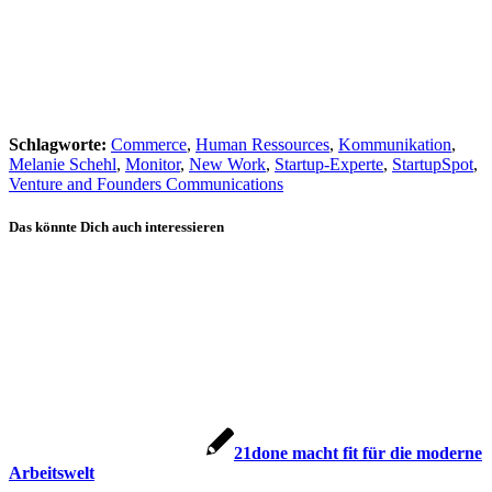
Schlagworte:
Commerce
,
Human Ressources
,
Kommunikation
,
Melanie Schehl
,
Monitor
,
New Work
,
Startup-Experte
,
StartupSpot
,
Venture and Founders Communications
Das könnte Dich auch interessieren
21done macht fit für die moderne
Arbeitswelt