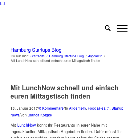
Hamburg Startups Blog
Du bist hier:
Startseite
/
Hamburg Startups Blog
/
Allgemein
/
Mit LunchNow schnell und einfach euren Mittagstisch finden
Mit LunchNow schnell und einfach
euren Mittagstisch finden
/
/
13. Januar 2017
0 Kommentare
in
Allgemein
,
Food&Health
,
Startup
/
News
von
Bianca Koigke
Mit
LunchNow
könnt ihr Restaurants in eurer Nähe mit
tagesaktuellen Mittagstisch-Angeboten finden. Dafür müsst ihr
euch nicht anmelden, sondern könnt sofort die Suche starten.