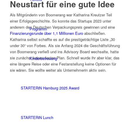
Neustart für eine gute Idee
Als Mitgründerin von Boomerang war Katharina Kreutzer Teil
einer Erfolgsgeschichte. So konnte das Startups 2023 unter
anderem den Deutschen Verpackungspreis gewinnen und eine
Programm
Finanzierungsrunde über 1,1 Millionen Euro
abschließen.
Katharina selbst schaffte es auf die prestigeträchtige Liste „30
under 30“ von Forbes. Als sie Anfang 2024 die Geschäftsführung
von Boomerang verließ und ins Advisory Board wechselte, hatte
sie zunächst keinen festen Plan. Schnell wurde ihr aber klar, das
Kinderbetreuung
eine längere Reise oder eine Festanstellung keine Optionen für
sie wären. Sie wollte weiter als Unternehmerin aktiv sein.
STARTERiN Hamburg 2025 Award
STARTERiN Lunch