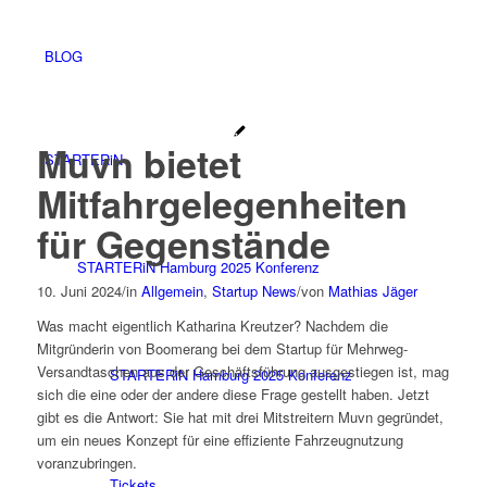
BLOG
Muvn bietet
STARTERiN
Mitfahrgelegenheiten
für Gegenstände
STARTERiN Hamburg 2025 Konferenz
10. Juni 2024
/
in
Allgemein
,
Startup News
/
von
Mathias Jäger
Was macht eigentlich Katharina Kreutzer? Nachdem die
Mitgründerin von Boomerang bei dem Startup für Mehrweg-
Versandtaschen aus der Geschäftsführung ausgestiegen ist, mag
STARTERiN Hamburg 2025 Konferenz
sich die eine oder der andere diese Frage gestellt haben. Jetzt
gibt es die Antwort: Sie hat mit drei Mitstreitern Muvn gegründet,
um ein neues Konzept für eine effiziente Fahrzeugnutzung
voranzubringen.
Tickets