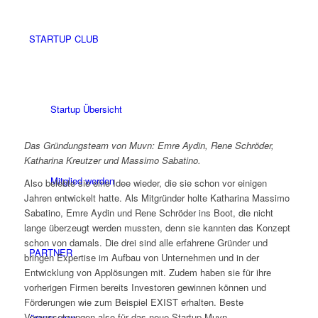
STARTUP CLUB
Startup Übersicht
Das Gründungsteam von Muvn: Emre Aydin, Rene Schröder,
Katharina Kreutzer und Massimo Sabatino.
Mitglied werden
Also belebte sie eine Idee wieder, die sie schon vor einigen
Jahren entwickelt hatte. Als Mitgründer holte Katharina Massimo
Sabatino, Emre Aydin und Rene Schröder ins Boot, die nicht
lange überzeugt werden mussten, denn sie kannten das Konzept
schon von damals. Die drei sind alle erfahrene Gründer und
PARTNER
bringen Expertise im Aufbau von Unternehmen und in der
Entwicklung von Applösungen mit. Zudem haben sie für ihre
vorherigen Firmen bereits Investoren gewinnen können und
Förderungen wie zum Beispiel EXIST erhalten. Beste
Voraussetzungen also für das neue Startup Muvn.