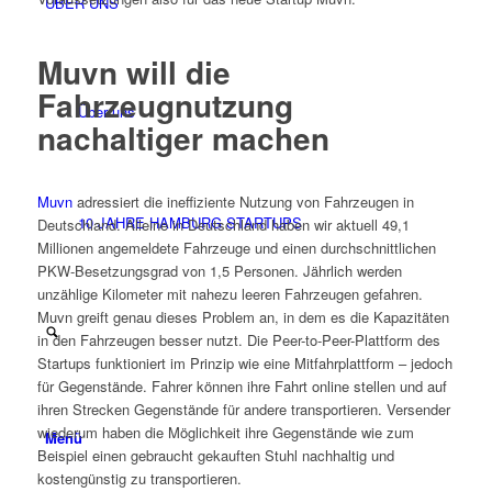
ÜBER UNS
Muvn will die
Fahrzeugnutzung
Über uns
nachaltiger machen
M
uvn
adressiert die ineffiziente Nutzung von Fahrzeugen in
10 JAHRE HAMBURG STARTUPS
Deutschland. Alleine in Deutschland haben wir aktuell 49,1
Millionen angemeldete Fahrzeuge und einen durchschnittlichen
PKW-Besetzungsgrad von 1,5 Personen. Jährlich werden
unzählige Kilometer mit nahezu leeren Fahrzeugen gefahren.
Muvn greift genau dieses Problem an, in dem es die Kapazitäten
in den Fahrzeugen besser nutzt. Die Peer-to-Peer-Plattform des
Startups funktioniert im Prinzip wie eine Mitfahrplattform – jedoch
für Gegenstände. Fahrer können ihre Fahrt online stellen und auf
ihren Strecken Gegenstände für andere transportieren. Versender
wiederum haben die Möglichkeit ihre Gegenstände wie zum
Menü
Beispiel einen gebraucht gekauften Stuhl nachhaltig und
kostengünstig zu transportieren.