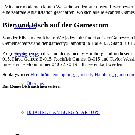
„Mit einer modernen klaren Webseite wollen wir unsere Leser besser u
eine zentrale Anlaufstation geschaffen, wo sich alle relevanten Games
Bier und Fisch auf der Gamescom
PARTNER
Von der Elbe an den Rhein: Wie jedes Jahr findet auf der Gamescom i
Gemeinschaftsstand der gamecity:Hamburg in Halle 3.2, Stand B-015
Auf dem Gemeinschaftsstand der gamecity:Hamburg sind in diesem J
ÜBER UNS
015, Playa Games: B-015, Rockfish Games: B-015 und Taylor Wessing
unter der Telefonnummer 040 22 70 19 – 82 vereinbart werden.
Schlagworte:
Fischbrötchenempfang
,
gamecity:Hamburg
,
gamesco
Über uns
Das könnte Dich auch interessieren
10 JAHRE HAMBURG STARTUPS