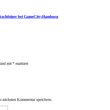
s Nachfolger bei GameCity:Hamburg
sind mit
*
markiert
n nächsten Kommentar speichern.