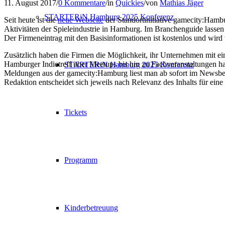
11. August 2017
/
0 Kommentare
/
in
Quickies
/
von
Mathias Jäger
STARTERiN Hamburg 2025 Konferenz
Seit heute ist die
neue Webseite
der Standortinitiative gamecity:Hambu
Aktivitäten der Spieleindustrie in Hamburg. Im Branchenguide lassen
Der Firmeneintrag mit den Basisinformationen ist kostenlos und wird 
Zusätzlich haben die Firmen die Möglichkeit, ihr Unternehmen mit e
Hamburger Indietreff über Meetups bis hin zu Fachveranstaltungen habe
STARTERiN Hamburg 2025 Konferenz
Meldungen aus der gamecity:Hamburg liest man ab sofort im Newsbere
Redaktion entscheidet sich jeweils nach Relevanz des Inhalts für eine
Tickets
Programm
Kinderbetreuung