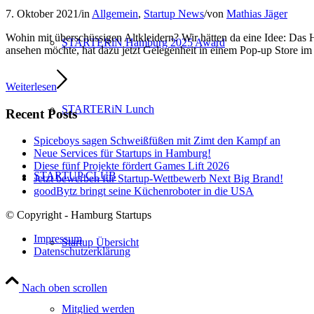
7. Oktober 2021
/
in
Allgemein
,
Startup News
/
von
Mathias Jäger
Wohin mit überschüssigen Altkleidern? Wir hätten da eine Idee: Da
STARTERiN Hamburg 2025 Award
ansehen möchte, hat dazu jetzt Gelegenheit in einem Pop-up Store im
Weiterlesen
STARTERiN Lunch
Recent Posts
Spiceboys sagen Schweißfüßen mit Zimt den Kampf an
Neue Services für Startups in Hamburg!
Diese fünf Projekte fördert Games Lift 2026
STARTUP CLUB
Jetzt bewerben für Startup-Wettbewerb Next Big Brand!
goodBytz bringt seine Küchenroboter in die USA
© Copyright - Hamburg Startups
Impressum
Startup Übersicht
Datenschutzerklärung
Nach oben scrollen
Mitglied werden