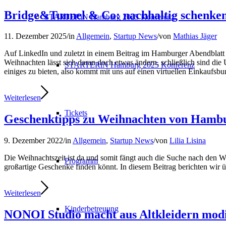
Bridge&Tunnel & Co: nachhaltig schenke
STARTERiN Hamburg 2025 Konferenz
11. Dezember 2025
/
in
Allgemein
,
Startup News
/
von
Mathias Jäger
Auf LinkedIn und zuletzt in einem Beitrag im Hamburger Abendblatt h
Weihnachten lässt sich daran doch etwas ändern, schließlich sind d
STARTERiN Hamburg 2025 Konferenz
einiges zu bieten, also kommt mit uns auf einen virtuellen Einkaufsb
Weiterlesen
Tickets
Geschenktipps zu Weihnachten von Hamb
9. Dezember 2022
/
in
Allgemein
,
Startup News
/
von
Lilia Lisina
Die Weihnachtszeit ist da und somit fängt auch die Suche nach den W
Programm
großartige Geschenke finden könnt. In diesem Beitrag berichten wir
Weiterlesen
Kinderbetreuung
NONOI Studio macht aus Altkleidern mod