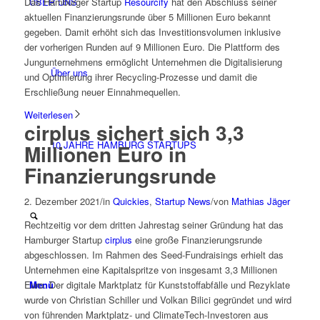
ÜBER UNS
Das Hamburger Startup
Resourcify
hat den Abschluss seiner
aktuellen Finanzierungsrunde über 5 Millionen Euro bekannt
gegeben. Damit erhöht sich das Investitionsvolumen inklusive
der vorherigen Runden auf 9 Millionen Euro. Die Plattform des
Jungunternehmens ermöglicht Unternehmen die Digitalisierung
Über uns
und Optimierung ihrer Recycling-Prozesse und damit die
Erschließung neuer Einnahmequellen.
Weiterlesen
cirplus sichert sich 3,3
10 JAHRE HAMBURG STARTUPS
Millionen Euro in
Finanzierungsrunde
2. Dezember 2021
/
in
Quickies
,
Startup News
/
von
Mathias Jäger
Rechtzeitig vor dem dritten Jahrestag seiner Gründung hat das
Hamburger Startup
cirplus
eine große Finanzierungsrunde
abgeschlossen. Im Rahmen des Seed-Fundraisings erhielt das
Unternehmen eine Kapitalspritze von insgesamt 3,3 Millionen
Euro. Der digitale Marktplatz für Kunststoffabfälle und Rezyklate
Menü
wurde von Christian Schiller und Volkan Bilici gegründet und wird
von führenden Marktplatz- und ClimateTech-Investoren aus