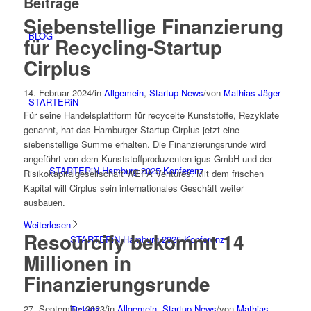
Beiträge
Siebenstellige Finanzierung
BLOG
für Recycling-Startup
Cirplus
14. Februar 2024
/
in
Allgemein
,
Startup News
/
von
Mathias Jäger
STARTERiN
Für seine Handelsplattform für recycelte Kunststoffe, Rezyklate
genannt, hat das Hamburger Startup Cirplus jetzt eine
siebenstellige Summe erhalten. Die Finanzierungsrunde wird
angeführt von dem Kunststoffproduzenten igus GmbH und der
STARTERiN Hamburg 2025 Konferenz
Risikokapitalgesellschaft WEPA Ventures. Mit dem frischen
Kapital will Cirplus sein internationales Geschäft weiter
ausbauen.
Weiterlesen
Resourcify bekommt 14
STARTERiN Hamburg 2025 Konferenz
Millionen in
Finanzierungsrunde
27. September 2023
/
in
Allgemein
,
Startup News
/
von
Mathias
Tickets