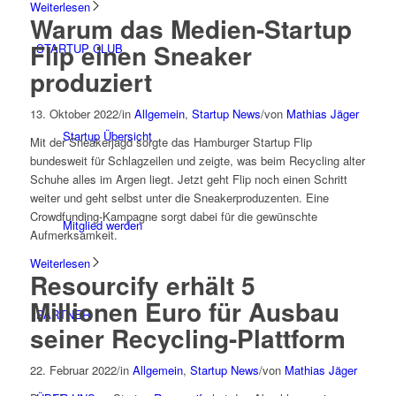
Weiterlesen
Warum das Medien-Startup
Flip einen Sneaker
STARTUP CLUB
produziert
13. Oktober 2022
/
in
Allgemein
,
Startup News
/
von
Mathias Jäger
Startup Übersicht
Mit der Sneakerjagd sorgte das Hamburger Startup Flip
bundesweit für Schlagzeilen und zeigte, was beim Recycling alter
Schuhe alles im Argen liegt. Jetzt geht Flip noch einen Schritt
weiter und geht selbst unter die Sneakerproduzenten. Eine
Crowdfunding-Kampagne sorgt dabei für die gewünschte
Mitglied werden
Aufmerksamkeit.
Weiterlesen
Resourcify erhält 5
Millionen Euro für Ausbau
PARTNER
seiner Recycling-Plattform
22. Februar 2022
/
in
Allgemein
,
Startup News
/
von
Mathias Jäger