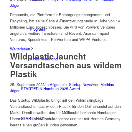
Jäger
Resourcify, die Plattform für Entsorgungsmanagement und
Recycling, hat seine Serie A-Finanzierungsrunde in Höhe von 14
Millionen Euro abgeschlossen. Sie wird von Vorwerk Ventures
Programm
angeführt, weitere Investoren sind Revent, Ananda Impact
Ventures, Speedinvest, BonVenture und WEPA Ventures.
Weiterlesen
Wildplastic launcht
Kinderbetreuung
Versandtaschen aus wildem
Plastik
25. September 2023
/
in
Allgemein
,
Startup News
/
von
Mathias
STARTERiN Hamburg 2025 Award
Jäger
Das Startup Wildplastic bringt mit den Wildmailingbags
Versandtaschen aus wildem Plastik für den Onlinehandel auf den
Markt. Damit erweitert das für Müllbeutel bekannte Hamburger
STARTERiN Lunch
Unternehmen sein Produktangebot und hat mit Hermes Germany
bereits einen großen Kunden gewonnen.