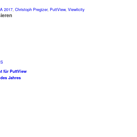
A 2017
,
Christoph Pregizer
,
PuttView
,
Viewlicity
sieren
PS
t für PuttView
 des Jahres