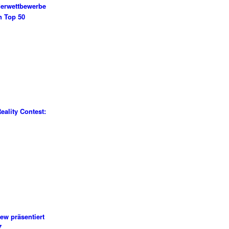
erwettbewerbe
n Top 50
eality Contest:
ew präsentiert
7