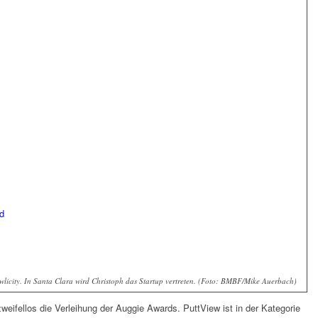
d
wlicity. In Santa Clara wird Christoph das Startup vertreten. (Foto: BMBF/Mike Auerbach)
eifellos die Verleihung der Auggie Awards. PuttView ist in der Kategorie