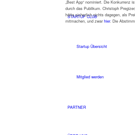
„Best App“ nominiert. Die Konkurrenz i
durch das Publikum. Christoph Pregizer, 
hätte sicherlich nichts dagegen, als Pre
STARTUP CLUB
mitmachen, und zwar
hier
. Die Abstimm
Startup Übersicht
Mitglied werden
PARTNER