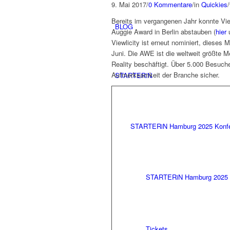
9. Mai 2017
/
0 Kommentare
/
in
Quickies
/
Bereits im vergangenen Jahr konnte Vie
BLOG
Auggie Award in Berlin abstauben (
hier
u
Viewlicity ist erneut nominiert, dieses 
Juni. Die AWE ist die weltweit größte
Reality beschäftigt. Über 5.000 Besucher
Aufmerksamkeit der Branche sicher.
STARTERiN
STARTERiN Hamburg 2025 Konf
STARTERiN Hamburg 2025 
Tickets