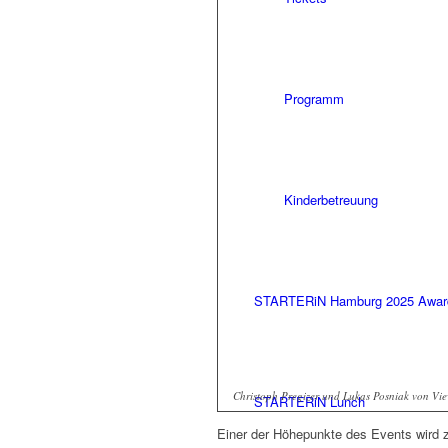
Programm
Kinderbetreuung
STARTERiN Hamburg 2025 Awar
Christoph Pregizer und Lukas Posniak von Vie
STARTERiN Lunch
Einer der Höhepunkte des Events wird zw