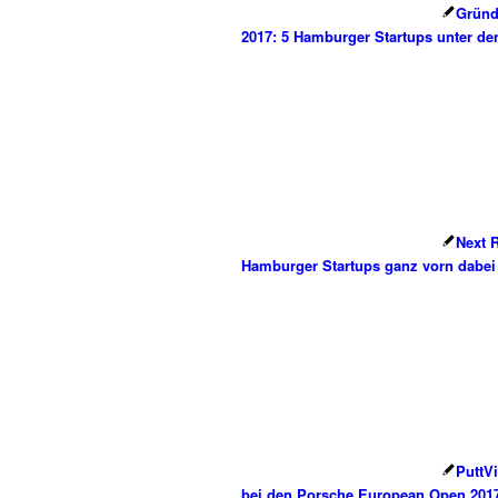
Gründ
2017: 5 Hamburger Startups unter de
Next R
Hamburger Startups ganz vorn dabei
PuttVi
bei den Porsche European Open 201