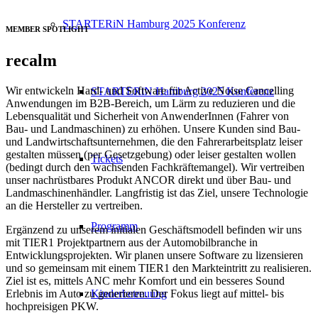
STARTERiN Hamburg 2025 Konferenz
MEMBER SPOTLIGHT
recalm
Wir entwickeln Hard- und Software für Active Noise Cancelling
STARTERiN Hamburg 2025 Konferenz
Anwendungen im B2B-Bereich, um Lärm zu reduzieren und die
Lebensqualität und Sicherheit von AnwenderInnen (Fahrer von
Bau- und Landmaschinen) zu erhöhen. Unsere Kunden sind Bau-
und Landwirtschaftsunternehmen, die den Fahrerarbeitsplatz leiser
gestalten müssen (per Gesetzgebung) oder leiser gestalten wollen
Tickets
(bedingt durch den wachsenden Fachkräftemangel). Wir vertreiben
unser nachrüstbares Produkt ANCOR direkt und über Bau- und
Landmaschinenhändler. Langfristig ist das Ziel, unsere Technologie
an die Hersteller zu vertreiben.
Programm
Ergänzend zu unserem initialen Geschäftsmodell befinden wir uns
mit TIER1 Projektpartnern aus der Automobilbranche in
Entwicklungsprojekten. Wir planen unsere Software zu lizensieren
und so gemeinsam mit einem TIER1 den Markteintritt zu realisieren.
Ziel ist es, mittels ANC mehr Komfort und ein besseres Sound
Erlebnis im Auto zu generieren. Der Fokus liegt auf mittel- bis
Kinderbetreuung
hochpreisigen PKW.