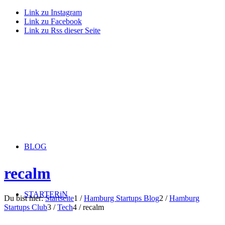
Link zu Instagram
Link zu Facebook
Link zu Rss dieser Seite
BLOG
recalm
STARTERiN
Du bist hier:
Startseite
1
/
Hamburg Startups Blog
2
/
Hamburg
Startups Club
3
/
Tech
4
/
recalm