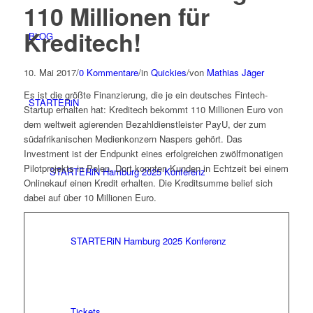
110 Millionen für
Kreditech!
BLOG
10. Mai 2017
/
0 Kommentare
/
in
Quickies
/
von
Mathias Jäger
Es ist die größte Finanzierung, die je ein deutsches Fintech-
STARTERiN
Startup erhalten hat: Kreditech bekommt 110 Millionen Euro von
dem weltweit agierenden Bezahldienstleister PayU, der zum
südafrikanischen Medienkonzern Naspers gehört. Das
Investment ist der Endpunkt eines erfolgreichen zwölfmonatigen
Pilotprojekts in Polen. Dort konnten Kunden in Echtzeit bei einem
STARTERiN Hamburg 2025 Konferenz
Onlinekauf einen Kredit erhalten. Die Kreditsumme belief sich
dabei auf über 10 Millionen Euro.
STARTERiN Hamburg 2025 Konferenz
Tickets