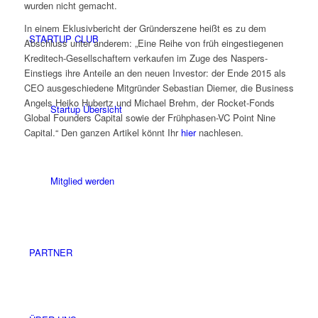
wurden nicht gemacht.
In einem Eklusivbericht der Gründerszene heißt es zu dem
STARTUP CLUB
Abschluss unter anderem: „Eine Reihe von früh eingestiegenen
Kreditech-Gesellschaftern verkaufen im Zuge des Naspers-
Einstiegs ihre Anteile an den neuen Investor: der Ende 2015 als
CEO ausgeschiedene Mitgründer Sebastian Diemer, die Business
Angels Heiko Hubertz und Michael Brehm, der Rocket-Fonds
Startup Übersicht
Global Founders Capital sowie der Frühphasen-VC Point Nine
Capital.“ Den ganzen Artikel könnt Ihr
hier
nachlesen.
Mitglied werden
PARTNER