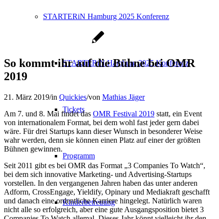
STARTERiN Hamburg 2025 Konferenz
So kommt ihr auf die Bühne bei OMR
STARTERiN Hamburg 2025 Konferenz
2019
21. März 2019
/
in
Quickies
/
von
Mathias Jäger
Tickets
Am 7. und 8. Mai findet das
OMR Festival 2019
statt, ein Event
von internationalem Format, bei dem wohl fast jeder gern dabei
wäre. Für drei Startups kann dieser Wunsch in besonderer Weise
wahr werden, denn sie können einen Platz auf einer der größten
Bühnen gewinnen.
Programm
Seit 2011 gibt es bei OMR das Format „3 Companies To Watch“,
bei dem sich innovative Marketing- und Advertising-Startups
vorstellen. In den vergangenen Jahren haben das unter anderen
Adform, CrossEngage, Yieldify, Opinary und Mediakraft geschafft
und danach eine ordentliche Karriere hingelegt. Natürlich waren
Kinderbetreuung
nicht alle so erfolgreich, aber eine gute Ausgangsposition bietet 3
Companies To Watch allemal. Dieses Jahr könnt vielleicht ihr den