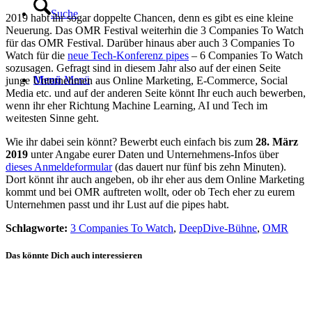
Suche
2019 habt ihr sogar doppelte Chancen, denn es gibt es eine kleine
Neuerung. Das OMR Festival weiterhin die 3 Companies To Watch
für das OMR Festival. Darüber hinaus aber auch 3 Companies To
Watch für die
neue Tech-Konferenz pipes
– 6 Companies To Watch
sozusagen. Gefragt sind in diesem Jahr also auf der einen Seite
Menü
Menü
junge Unternehmen aus Online Marketing, E-Commerce, Social
Media etc. und auf der anderen Seite könnt Ihr euch auch bewerben,
wenn ihr eher Richtung Machine Learning, AI und Tech im
weitesten Sinne geht.
Wie ihr dabei sein könnt? Bewerbt euch einfach bis zum
28. März
2019
unter Angabe eurer Daten und Unternehmens-Infos über
dieses Anmeldeformular
(das dauert nur fünf bis zehn Minuten).
Dort könnt ihr auch angeben, ob ihr eher aus dem Online Marketing
kommt und bei OMR auftreten wollt, oder ob Tech eher zu eurem
Unternehmen passt und ihr Lust auf die pipes habt.
Schlagworte:
3 Companies To Watch
,
DeepDive-Bühne
,
OMR
Das könnte Dich auch interessieren