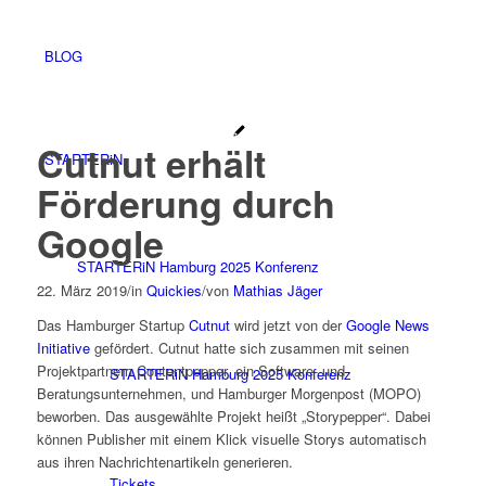
BLOG
Cutnut erhält
STARTERiN
Förderung durch
Google
STARTERiN Hamburg 2025 Konferenz
22. März 2019
/
in
Quickies
/
von
Mathias Jäger
Das Hamburger Startup
Cutnut
wird jetzt von der
Google News
Initiative
gefördert. Cutnut hatte sich zusammen mit seinen
Projektpartnern Contentpepper, ein Software- und
STARTERiN Hamburg 2025 Konferenz
Beratungsunternehmen, und Hamburger Morgenpost (MOPO)
beworben. Das ausgewählte Projekt heißt „Storypepper“. Dabei
können Publisher mit einem Klick visuelle Storys automatisch
aus ihren Nachrichtenartikeln generieren.
Tickets