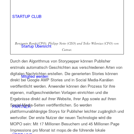
STARTUP CLUB
Benjamin Ranft (CPO), Philipp Nette (CEO) und Teiko Wilenius (CFO) von
Startup Übersicht
Cutnut.
Durch den Algorithmus von Storypepper können Publisher
erstmals automatisch Geschichten aus verschiedenen Arten von
digitalen Nachrichten erstellen. Die generierten Stories können
Mitglied werden
direkt bei Google AMP Stories und in Social Media-Kanälen
veröffentlicht werden. Anwender können den Prozess für ihre
eigenen, maßgeschneiderten Vorlagen einrichten und die
Ergebnisse direkt auf ihrer Website, ihrer App sowie auf ihren
Social Media-Seiten veröffentlichen. So werden
PARTNER
plattformunabhängige Storys für Publisher leichter zugänglich und
wertvoller. Der erste Nutzer der neuen Technologie wird die
MOPO sein: Mit 17 Millionen Besuchern und 45 Millionen Page
Impressions pro Monat ist mopo.de die führende lokale