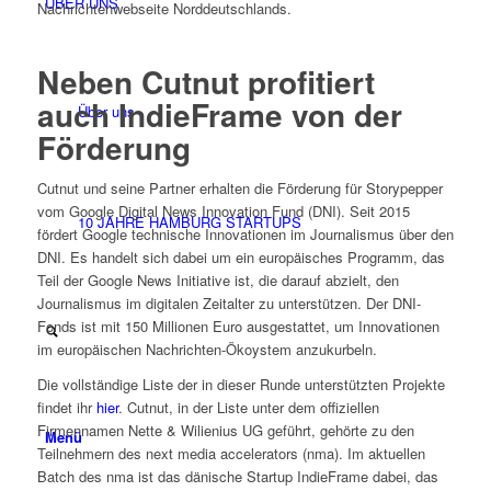
ÜBER UNS
Nachrichtenwebseite Norddeutschlands.
Neben Cutnut profitiert
auch IndieFrame von der
Über uns
Förderung
Cutnut und seine Partner erhalten die Förderung für Storypepper
vom Google Digital News Innovation Fund (DNI). Seit 2015
10 JAHRE HAMBURG STARTUPS
fördert Google technische Innovationen im Journalismus über den
DNI. Es handelt sich dabei um ein europäisches Programm, das
Teil der Google News Initiative ist, die darauf abzielt, den
Journalismus im digitalen Zeitalter zu unterstützen. Der DNI-
Fonds ist mit 150 Millionen Euro ausgestattet, um Innovationen
im europäischen Nachrichten-Ökoystem anzukurbeln.
Die vollständige Liste der in dieser Runde unterstützten Projekte
findet ihr
hier
. Cutnut, in der Liste unter dem offiziellen
Firmennamen Nette & Wilienius UG geführt, gehörte zu den
Menü
Teilnehmern des next media accelerators (nma). Im aktuellen
Batch des nma ist das dänische Startup IndieFrame dabei, das