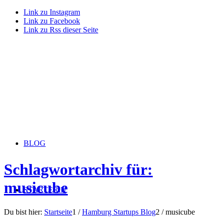
Link zu Instagram
Link zu Facebook
Link zu Rss dieser Seite
BLOG
Schlagwortarchiv für:
musicube
STARTERiN
Du bist hier:
Startseite
1
/
Hamburg Startups Blog
2
/
musicube