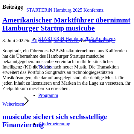
Beiträge
STARTERiN Hamburg 2025 Konferenz
Amerikanischer Marktführer übernimmt
Hamburger Startup musicube
STARTERiN Hamburg 2025 Konferenz
8. Juni 2022
/
in
Allgemein
,
Startup News
/
von
Mathias Jäger
Songtradr, ein führendes B2B-Musikunternehmen aus Kalifornien
hat die Übernahme des Hamburger Startups musicube
bekanntgegeben. musicube vereinfacht mithilfe künstlicher
Tickets
Intelligenz (KI) die Suche nach neuer Musik. Die Transaktion
erweitert das Portfolio Songtradrs an technologiegestützten
Musiklösungen, die darauf ausgelegt sind, die richtige Musik für
jeden Inhalt zu lizenzieren und Marken in die Lage zu versetzen, ihr
Zielpublikum messbar zu erreichen.
Programm
Weiterlesen
musicube sichert sich sechsstellige
Finanzierung
Kinderbetreuung