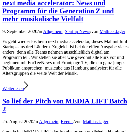
next media accelerator: News und
Programm für die Generation Z und
mehr musikalische Vielfalt
9. September 2020
/
in
Allgemein
,
Startup News
/
von
Mathias Jäger
Es geht wieder los beim next media accelerator, dieses Mal mit fünf
Startups aus drei Ländern. Zugleich ist bei der elften Ausgabe vieles
anders, denn alle Teams nehmen ausschließlich digital am
Programm teil. Wir stellen sie aber wie gewohnt alle kurz vor und
beginnen mit ForTeeNews und Frontpage TV, die ein ganz junges
Publikum ansprechen. musicube aus Hamburg analysiert für alle
Altersgruppen die weite Welt der Musik.
Weiterlesen
So lief der Pitch von MEDIA LIFT Batch
2
25. August 2020
/
in
Allgemein
,
Events
/
von
Mathias Jäger
Gerade hat MEDIA LIFT, der Inkubator von nextMedia.Hamburg,