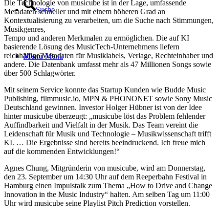
Die Technologie von musicube ist in der Lage, umfassende
Suche
Metadaten schneller und mit einem höheren Grad an
Kontextualisierung zu verarbeiten, um die Suche nach Stimmungen,
Musikgenres,
Tempo und anderen Merkmalen zu ermöglichen. Die auf KI
basierende Lösung des MusicTech-Unternehmens liefern
reichhaltige Metadaten für Musiklabels, Verlage, Rechteinhaber und
Menü
Menü
andere. Die Datenbank umfasst mehr als 47 Millionen Songs sowie
über 500 Schlagwörter.
Mit seinem Service konnte das Startup Kunden wie Budde Music
Publishing, filmmusic.io, MPN & PHONONET sowie Sony Music
Deutschland gewinnen. Investor Holger Hübner ist von der Idee
hinter musicube überzeugt: „musicube löst das Problem fehlender
Auffindbarkeit und Vielfalt in der Musik. Das Team vereint die
Leidenschaft für Musik und Technologie – Musikwissenschaft trifft
KI. … Die Ergebnisse sind bereits beeindruckend. Ich freue mich
auf die kommenden Entwicklungen!“
Agnes Chung, Mitgründerin von musicube, wird am Donnerstag,
den 23. September um 14:30 Uhr auf dem Reeperbahn Festival in
Hamburg einen Impulstalk zum Thema „How to Drive and Change
Innovation in the Music Industry“ halten. Am selben Tag um 11:00
Uhr wird musicube seine Playlist Pitch Prediction vorstellen.