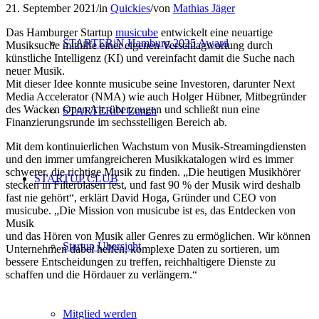
21. September 2021
/
in
Quickies
/
von
Mathias Jäger
Das Hamburger Startup
musicube
entwickelt eine neuartige
STARTERiN Hamburg 2025 Award
Musiksuche mithilfe einer eigenen Verschlagwortung durch
künstliche Intelligenz (KI) und vereinfacht damit die Suche nach
neuer Musik.
Mit dieser Idee konnte musicube seine Investoren, darunter Next
Media Accelerator (NMA) wie auch Holger Hübner, Mitbegründer
des Wacken Open Air, überzeugen und schließt nun eine
STARTERiN Lunch
Finanzierungsrunde im sechsstelligen Bereich ab.
Mit dem kontinuierlichen Wachstum von Musik-Streamingdiensten
und den immer umfangreicheren Musikkatalogen wird es immer
schwerer, die richtige Musik zu finden. „Die heutigen Musikhörer
STARTUP CLUB
stecken in Filterblasen fest, und fast 90 % der Musik wird deshalb
fast nie gehört“, erklärt David Hoga, Gründer und CEO von
musicube. „Die Mission von musicube ist es, das Entdecken von
Musik
und das Hören von Musik aller Genres zu ermöglichen. Wir können
Startup Übersicht
Unternehmen dabei helfen, komplexe Daten zu sortieren, um
bessere Entscheidungen zu treffen, reichhaltigere Dienste zu
schaffen und die Hördauer zu verlängern.“
Mitglied werden