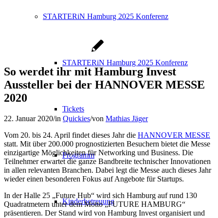
STARTERiN Hamburg 2025 Konferenz
STARTERiN Hamburg 2025 Konferenz
So werdet ihr mit Hamburg Invest
Aussteller bei der HANNOVER MESSE
2020
Tickets
22. Januar 2020
/
in
Quickies
/
von
Mathias Jäger
Vom 20. bis 24. April findet dieses Jahr die
HANNOVER MESSE
statt. Mit über 200.000 prognostizierten Besuchern bietet die Messe
einzigartige Möglichkeiten für Networking und Business. Die
Programm
Teilnehmer erwartet die ganze Bandbreite technischer Innovationen
in allen relevanten Branchen. Dabei legt die Messe auch dieses Jahr
wieder einen besonderen Fokus auf Angebote für Startups.
In der Halle 25 „Future Hub“ wird sich Hamburg auf rund 130
Kinderbetreuung
Quadratmetern unter dem Motto „FUTURE HAMBURG“
präsentieren. Der Stand wird von Hamburg Invest organisiert und