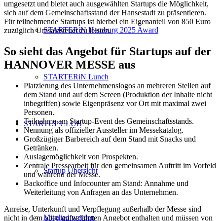
umgesetzt und bietet auch ausgewählten Startups die Möglichkeit,
sich auf dem Gemeinschaftsstand der Hansestadt zu präsentieren.
Für teilnehmende Startups ist hierbei ein Eigenanteil von 850 Euro
STARTERiN Hamburg 2025 Award
zuzüglich Umsatzsteuer zu leisten.
So sieht das Angebot für Startups auf der
HANNOVER MESSE aus
STARTERiN Lunch
Platzierung des Unternehmenslogos an mehreren Stellen auf
dem Stand und auf dem Screen (Produktion der Inhalte nicht
inbegriffen) sowie Eigenpräsenz vor Ort mit maximal zwei
Personen.
Teilnahme am Startup-Event des Gemeinschaftsstands.
STARTUP CLUB
Nennung als offizieller Aussteller im Messekatalog.
Großzügiger Barbereich auf dem Stand mit Snacks und
Getränken.
Auslagemöglichkeit von Prospekten.
Zentrale Pressearbeit für den gemeinsamen Auftritt im Vorfeld
Startup Übersicht
und während der Messe.
Backoffice und Infocounter am Stand: Annahme und
Weiterleitung von Anfragen an das Unternehmen.
Anreise, Unterkunft und Verpflegung außerhalb der Messe sind
Mitglied werden
nicht in dem oben aufgeführten Angebot enthalten und müssen von