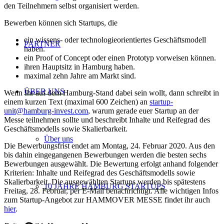
den Teilnehmern selbst organisiert werden.
Bewerben können sich Startups, die
ein wissens- oder technologieorientiertes Geschäftsmodell
PARTNER
haben.
ein Proof of Concept oder einen Prototyp vorweisen können.
ihren Hauptsitz in Hamburg haben.
maximal zehn Jahre am Markt sind.
ÜBER UNS
Wenn Ihr auf dem Hamburg-Stand dabei sein wollt, dann schreibt in
einem kurzen Text (maximal 600 Zeichen) an
startup-
unit@hamburg-invest.com
, warum gerade euer Startup an der
Messe teilnehmen sollte und beschreibt Inhalte und Reifegrad des
Geschäftsmodells sowie Skalierbarkeit.
Über uns
Die Bewerbungsfrist endet am Montag, 24. Februar 2020. Aus den
bis dahin eingegangenen Bewerbungen werden die besten sechs
Bewerbungen ausgewählt. Die Bewertung erfolgt anhand folgender
Kriterien: Inhalte und Reifegrad des Geschäftsmodells sowie
Skalierbarkeit. Die ausgewählten Startups werden bis spätestens
10 JAHRE HAMBURG STARTUPS
Freitag, 28. Februar, per E-Mail benachrichtigt. Alle wichtigen Infos
zum Startup-Angebot zur HAMMOVER MESSE findet ihr auch
hier
.