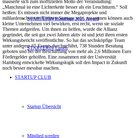
mauserte sich zum inoffiziellen Motto der Veranstaltung:
„Manchmal ist eine Lichterkette besser als ein Leuchtturm.“ Soll
heißen: Es müssen nicht immer die Megaprojekte und
mililardenschweren Einhorn-Startups sein, zusammen können auch
STARTERiN Hamburg 2025 Award
kleine Unternehmen viel bewirken, erst recht, wenn sie soziale
Themen aufgreifen. Um ihnen zu helfen, wurde die Allianz
gegründet, die seit gut zwei Jahren aktiv ist und jetzt ihren ersten
Wirkungsbericht veröffentlichte. So hat das sechsköpfige Team
unter anderem 65 Events durchgeführt, 738 Stunden Beratung
STARTERiN Lunch
geboten und bei der Beschaffung von mehr als 2,6 Millionen Euro
Fördergelder geholfen. Eine zusammen mit der Universität
Hamburg entwickelte Wirkungslogik soll den Impact in Zukunft
noch besser messbar machen.
STARTUP CLUB
Startup Übersicht
Mitglied werden