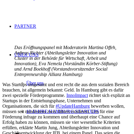
PARTNER
Das Eröffnungspanel mit Moderatorin Martina Offeh,
Anfreas Richter (Abteilungsleiter Innovation und
ÜBER UNS
Cluster in der Behörde für Wirtschaft, Arbeit und
Innovation), Eva Nemela (Vorständin Körber-Stiftung)
und Arnd Boekhoff (Vorstandsvorsitzender Social
Entrepreneurship Allianz Hamburg)
Über uns
Was Startups insgesamt und erst recht die aus dem sozialen Bereich
brauchen, ist allgemein bekannt: Geld. In Hamburg gibt es dafür
zwei spezielle Förderprogramme.
InnoImpact
richtet sich explizit an
Startups in der Entstehungsphase, Unternehmen und
Organisationen, die sich für
#UpdateHamburg
bewerben wollen,
müssen seit mindestens zwei Jahren existieren. Um für eine
10 JAHRE HAMBURG STARTUPS
Förderung infrage zu kommen und überhaupt eine Chance auf
Erfolg haben zu können, müssen sie vier wesentliche Kriterien
erfüllen, erklärte Martin Jung, Abteilungsleiter Innovation und
Geschäftsentwicklung der IFB, bei einem Panel. Das seien die