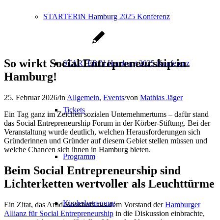
STARTERiN Hamburg 2025 Konferenz
So wirkt Social Entrepreneurship in
STARTERiN Hamburg 2025 Konferenz
Hamburg!
25. Februar 2026
/
in
Allgemein
,
Events
/
von
Mathias Jäger
Tickets
Ein Tag ganz im Zeichen sozialen Unternehmertums – dafür stand
das Social Entrepreneurship Forum in der Körber-Stiftung. Bei der
Veranstaltung wurde deutlich, welchen Herausforderungen sich
Gründerinnen und Gründer auf diesem Gebiet stellen müssen und
welche Chancen sich ihnen in Hamburg bieten.
Programm
Beim Social Entrepreneurship sind
Lichterketten wertvoller als Leuchttürme
Kinderbetreuung
Ein Zitat, das Arnd Boekhoff aus dem Vorstand der
Hamburger
Allianz für Social Entrepreneurship
in die Diskussion einbrachte,