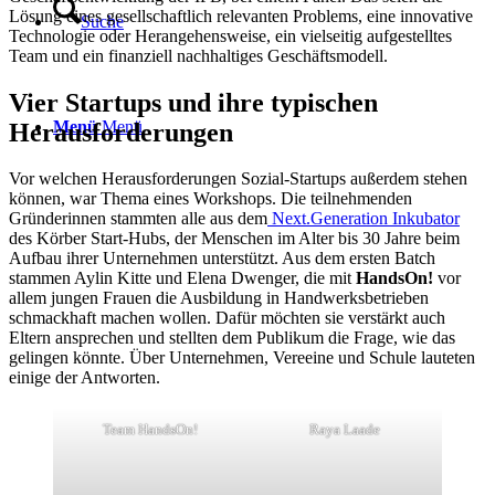
Lösung eines gesellschaftlich relevanten Problems, eine innovative
Suche
Technologie oder Herangehensweise, ein vielseitig aufgestelltes
Team und ein finanziell nachhaltiges Geschäftsmodell.
Vier Startups und ihre typischen
Menü
Menü
Herausforderungen
Vor welchen Herausforderungen Sozial-Startups außerdem stehen
können, war Thema eines Workshops. Die teilnehmenden
Gründerinnen stammten alle aus dem
Next.Generation Inkubator
des Körber Start-Hubs, der Menschen im Alter bis 30 Jahre beim
Aufbau ihrer Unternehmen unterstützt. Aus dem ersten Batch
stammen Aylin Kitte und Elena Dwenger, die mit
HandsOn!
vor
allem jungen Frauen die Ausbildung in Handwerksbetrieben
schmackhaft machen wollen. Dafür möchten sie verstärkt auch
Eltern ansprechen und stellten dem Publikum die Frage, wie das
gelingen könnte. Über Unternehmen, Vereeine und Schule lauteten
einige der Antworten.
Team HandsOn!
Raya Laade