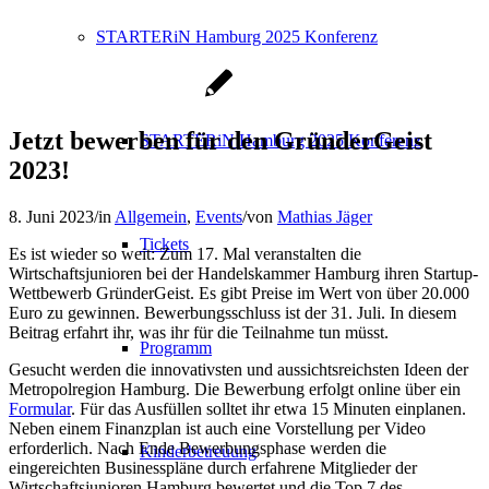
STARTERiN Hamburg 2025 Konferenz
Jetzt bewerben für den GründerGeist
STARTERiN Hamburg 2025 Konferenz
2023!
8. Juni 2023
/
in
Allgemein
,
Events
/
von
Mathias Jäger
Tickets
Es ist wieder so weit: Zum 17. Mal veranstalten die
Wirtschaftsjunioren bei der Handelskammer Hamburg ihren Startup-
Wettbewerb GründerGeist. Es gibt Preise im Wert von über 20.000
Euro zu gewinnen. Bewerbungsschluss ist der 31. Juli. In diesem
Beitrag erfahrt ihr, was ihr für die Teilnahme tun müsst.
Programm
Gesucht werden die innovativsten und aussichtsreichsten Ideen der
Metropolregion Hamburg. Die Bewerbung erfolgt online über ein
Formular
. Für das Ausfüllen solltet ihr etwa 15 Minuten einplanen.
Neben einem Finanzplan ist auch eine Vorstellung per Video
erforderlich. Nach Ende Bewerbungsphase werden die
Kinderbetreuung
eingereichten Businesspläne durch erfahrene Mitglieder der
Wirtschaftsjunioren Hamburg bewertet und die Top 7 des