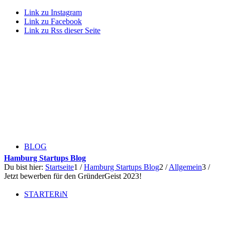
Link zu Instagram
Link zu Facebook
Link zu Rss dieser Seite
BLOG
Hamburg Startups Blog
Du bist hier:
Startseite
1
/
Hamburg Startups Blog
2
/
Allgemein
3
/
Jetzt bewerben für den GründerGeist 2023!
STARTERiN