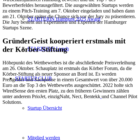
Bewerberfeldes herausgefiltert. Die ausgewählten Startups werden
zu einem Pitch-Training am 7. Oktober eingeladen und haben dann
am 21. Oktober später die Chance sich vor der Jury zu präsentieren.
STARTERiN Hamburg 2025 Award
Die Jury besteht aus Expertinnen und Experten der Hamburger
Startups Szene.
GründerGeist kooperiert erstmals mit
der Körber-Stiftung
STARTERiN Lunch
Höhepunkt des Wettbewerbes ist die abschließende Preisverleihung
am 26. Oktober. Schauplatz ist erstmals das Körber Forum, da die
Körber-Stiftung als neuer Sponsor an Bord ist. Es werden
STARTUP CLUB
Preisgelder und Sachpreise in einem Gesamtwert von über 20.000
Euro an die Top 3 des Wettbewerbs ausgeschüttet. 2022 holte sich
WiredSense den ersten Platz, zu den früheren Gewinnern zählen
unter anderem PrioJet, einzigNaht, Nect, Bentekk
und Channel Pilot
Solutions.
Startup Übersicht
Mitglied werden