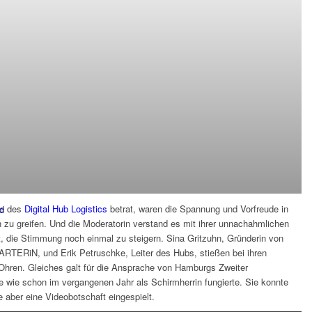
ne des
Digital Hub Logistics
betrat, waren die Spannung und Vorfreude in
d
h zu greifen. Und die Moderatorin verstand es mit ihrer unnachahmlichen
 die Stimmung noch einmal zu steigern. Sina Gritzuhn, Gründerin von
TARTERiN, und Erik Petruschke, Leiter des Hubs, stießen bei ihren
Ohren. Gleiches galt für die Ansprache von Hamburgs Zweiter
e wie schon im vergangenen Jahr als Schirmherrin fungierte. Sie konnte
te aber eine Videobotschaft eingespielt.