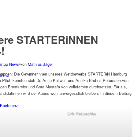
nsere STARTERiNNEN
!
artup News
/
von
Mathias Jäger
derinnen: Die Gewinnerinnen unseres Wettbewerbs STARTERiN Hamburg
erenz
n Pitch konnten sich Dr. Antje Kallweit und Annika Bruhns-Petersson von
gegen Brustkrebs und Sora Mustafa von vollefarben durchsetzen. Für sie,
andidatinnen wird der Abend wohl unvergesslich bleiben. In diesem Beitrag
Konferenz
Erik Petruschke