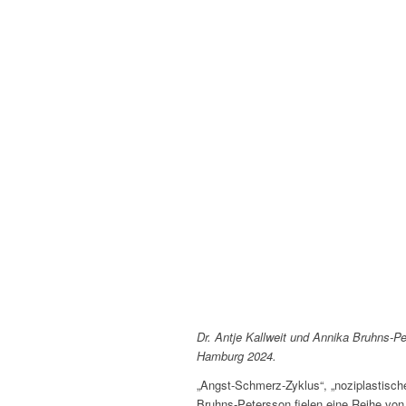
Dr. Antje Kallweit und Annika Bruhns-P
Hamburg 2024.
„Angst-Schmerz-Zyklus“, „noziplastisch
Bruhns-Petersson fielen eine Reihe von