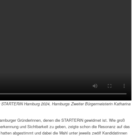
er STARTERiN Hamburg 2024, Hamburgs Zweiter Bürgermeisterin Katharina
Hamburger Gründerinnen, denen die STARTERiN gewidmet ist. Wie groß
nerkennung und Sichtbarkeit zu geben, zeigte schon die Resonanz auf das
 hatten abgestimmt und dabei die Wahl unter jeweils zwölf Kandidatinnen