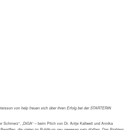
etersson von help freuen sich über ihren Erfolg bei der STARTERiN
er Schmerz“, „DiGA“ – beim Pitch von Dr. Antje Kallweit und Annika
 Begriffen, die vielen im Publikum neu gewesen sein dürften. Das Problem,