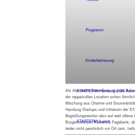
Programm
Kinderbetreuung
Als Alexandra Antwi-Boasiako die Büh
STARTERiN Hamburg 2025 Awar
der rappelvollen Location schon förmlic
Mischung aus Charme und Souveränität,
Hamburg Startups und Initiatorin der S
Begrüßungsworten also auf weit offene 
STARTERiN Lunch
Bürgermeisterin Katharina Fegebank, di
leider nicht persönlich vor Ort sein, hat