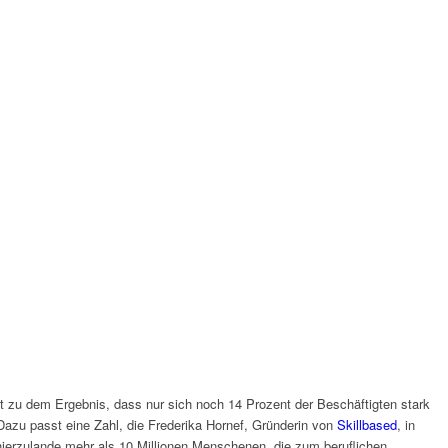
t zu dem Ergebnis, dass nur sich noch 14 Prozent der Beschäftigten stark
Dazu passt eine Zahl, die Frederika Hornef, Gründerin von
Skillbased
, in
ierzulande mehr als 10 Millionen Menschenen, die zum beruflichen