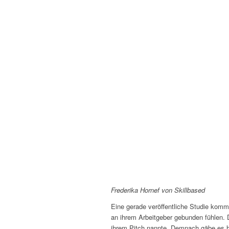
Frederika Hornef von Skillbased
Eine gerade veröffentliche Studie komm
an ihrem Arbeitgeber gebunden fühlen. 
ihrem Pitch nannte. Demnach gäbe es h