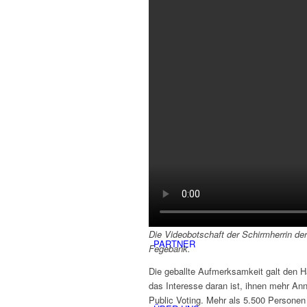
STARTUP CLUB
Startup Übersicht
Mitglied werden
Die Videobotschaft der Schirmherrin d
PARTNER
Fegebank.
Die geballte Aufmerksamkeit galt den 
das Interesse daran ist, ihnen mehr An
Public Voting. Mehr als 5.500 Personen