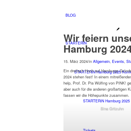
BLOG
Wir feiern u
STARTERiN
Hamburg 2024
15. März 2024
/
in
Allgemein
,
Events
,
St
Ein dreifach Hoch auf Hamburgs Grün
STARTERiN Hamburg 2025 Konf
2024 stehen fest! In einem mitreißende
help, Prof. Dr. Pia Wülfing von PINK! 
aber auch für die anderen großartigen K
fassen wir die Höhepunkte zusammen.
STARTERiN Hamburg 2025 
Sina Gritzuhn
Tickets