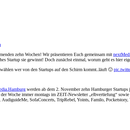
n
ommenden zehn Wochen! Wir präsentieren Euch gemeinsam mit
nextMed
hes Startup sie gewinnt! Doch zunächst einmal, worum geht es hier eig
wählen wer von den Startups auf den Schirm kommt..läuft 🙂
pic.twi
tMedia.Hamburg
werden ab dem 2. November zehn Hamburger Startups j
up der Woche immer montags im ZEIT-Newsletter „elbvertiefung“ sowie b
g, AudiguideMe, SofaConcerts, TripRebel, Yoints, Familo, Pocketstory