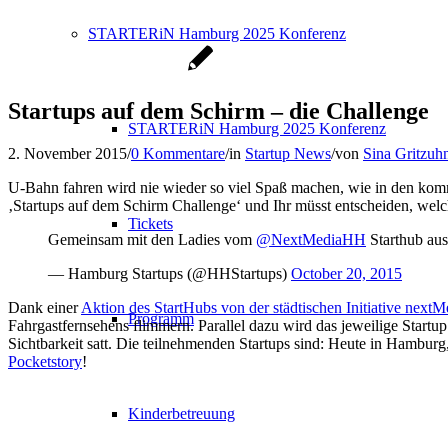
STARTERiN Hamburg 2025 Konferenz
Startups auf dem Schirm – die Challenge
STARTERiN Hamburg 2025 Konferenz
2. November 2015
/
0 Kommentare
/
in
Startup News
/
von
Sina Gritzuh
U-Bahn fahren wird nie wieder so viel Spaß machen, wie in den k
‚Startups auf dem Schirm Challenge‘ und Ihr müsst entscheiden, welc
Tickets
Gemeinsam mit den Ladies vom
@NextMediaHH
Starthub aus
— Hamburg Startups (@HHStartups)
October 20, 2015
Dank einer
Aktion des StartHubs von der städtischen Initiative nex
Programm
Fahrgastfernsehens flimmern. Parallel dazu wird das jeweilige Start
Sichtbarkeit satt. Die teilnehmenden Startups sind: Heute in Hambur
Pocketstory
!
Kinderbetreuung