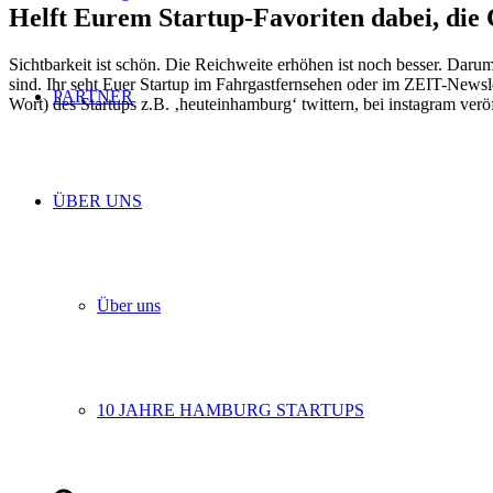
Helft Eurem Startup-Favoriten dabei, die
Sichtbarkeit ist schön. Die Reichweite erhöhen ist noch besser. Da
sind. Ihr seht Euer Startup im Fahrgastfernsehen oder im ZEIT-News
PARTNER
Wort) des Startups z.B. ‚heuteinhamburg‘ twittern, bei instagram ve
ÜBER UNS
Über uns
10 JAHRE HAMBURG STARTUPS