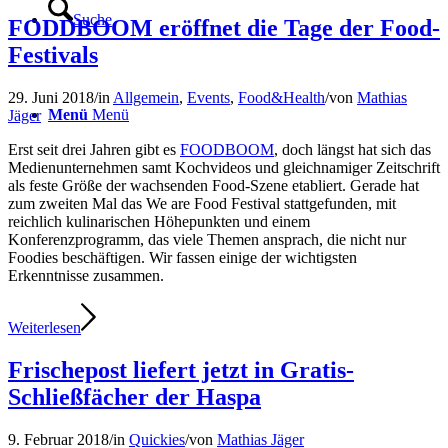
Suche
FODDBOOM eröffnet die Tage der Food-
Festivals
29. Juni 2018
/
in
Allgemein
,
Events
,
Food&Health
/
von
Mathias
Menü
Menü
Jäger
Erst seit drei Jahren gibt es
FOODBOOM
, doch längst hat sich das
Medienunternehmen samt Kochvideos und gleichnamiger Zeitschrift
als feste Größe der wachsenden Food-Szene etabliert. Gerade hat
zum zweiten Mal das We are Food Festival stattgefunden, mit
reichlich kulinarischen Höhepunkten und einem
Konferenzprogramm, das viele Themen ansprach, die nicht nur
Foodies beschäftigen. Wir fassen einige der wichtigsten
Erkenntnisse zusammen.
Weiterlesen
Frischepost liefert jetzt in Gratis-
Schließfächer der Haspa
9. Februar 2018
/
in
Quickies
/
von
Mathias Jäger