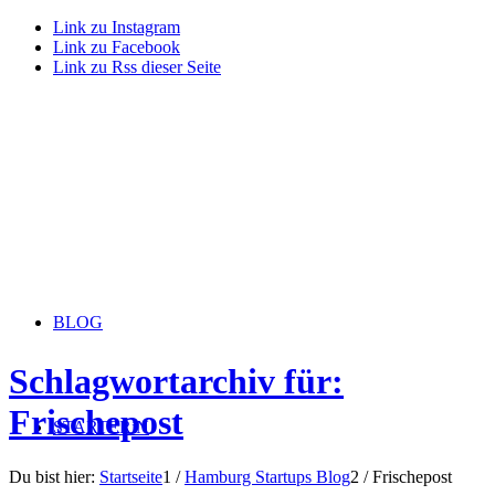
Link zu Instagram
Link zu Facebook
Link zu Rss dieser Seite
BLOG
Schlagwortarchiv für:
Frischepost
STARTERiN
Du bist hier:
Startseite
1
/
Hamburg Startups Blog
2
/
Frischepost