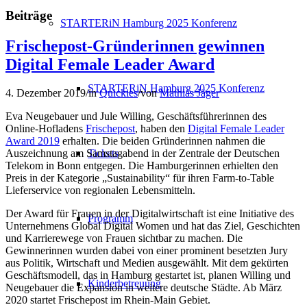
Beiträge
STARTERiN Hamburg 2025 Konferenz
Frischepost-Gründerinnen gewinnen
Digital Female Leader Award
STARTERiN Hamburg 2025 Konferenz
4. Dezember 2019
/
in
Quickies
/
von
Mathias Jäger
Eva Neugebauer und Jule Willing, Geschäfts­führerinnen des
Online-Hofladens
Frischepost
, haben den
Digital Female Leader
Award 2019
erhalten. Die beiden Gründerinnen nahmen die
Tickets
Auszeichnung am Samstagabend in der Zentrale der Deutschen
Telekom in Bonn entgegen. Die Hamburgerinnen erhielten den
Preis in der Kategorie „Sustainability“ für ihren Farm-to-Table
Lieferservice von regionalen Lebensmitteln.
Der Award für Frauen in der Digitalwirtschaft ist eine Initiative des
Programm
Unternehmens Global Digital Women und hat das Ziel, Geschichten
und Karrierewege von Frauen sichtbar zu machen. Die
Gewinnerinnen wurden dabei von einer prominent besetzten Jury
aus Politik, Wirtschaft und Medien ausgewählt. Mit dem gekürten
Geschäftsmodell, das in Hamburg gestartet ist, planen Willing und
Kinderbetreuung
Neugebauer die Expansion in weitere deutsche Städte. Ab März
2020 startet Frischepost im Rhein-Main Gebiet.