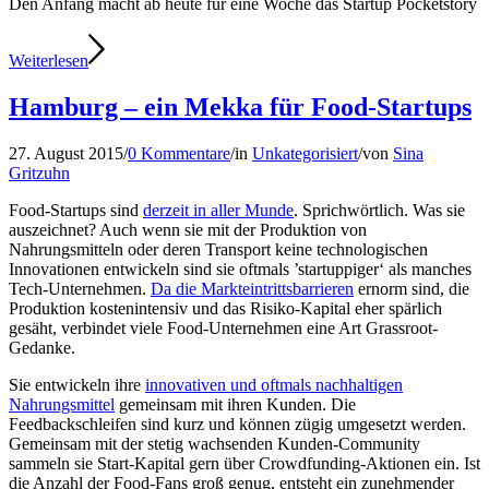
Den Anfang macht ab heute für eine Woche das Startup Pocketstory
Weiterlesen
Hamburg – ein Mekka für Food-Startups
27. August 2015
/
0 Kommentare
/
in
Unkategorisiert
/
von
Sina
Gritzuhn
Food-Startups sind
derzeit in aller Munde
. Sprichwörtlich. Was sie
auszeichnet? Auch wenn sie mit der Produktion von
Nahrungsmitteln oder deren Transport keine technologischen
Innovationen entwickeln sind sie oftmals ’startuppiger‘ als manches
Tech-Unternehmen.
Da die Markteintrittsbarrieren
ernorm sind, die
Produktion kostenintensiv und das Risiko-Kapital eher spärlich
gesäht, verbindet viele Food-Unternehmen eine Art Grassroot-
Gedanke.
Sie entwickeln ihre
innovativen und oftmals nachhaltigen
Nahrungsmittel
gemeinsam mit ihren Kunden. Die
Feedbackschleifen sind kurz und können zügig umgesetzt werden.
Gemeinsam mit der stetig wachsenden Kunden-Community
sammeln sie Start-Kapital gern über Crowdfunding-Aktionen ein. Ist
die Anzahl der Food-Fans groß genug, entsteht ein zunehmender