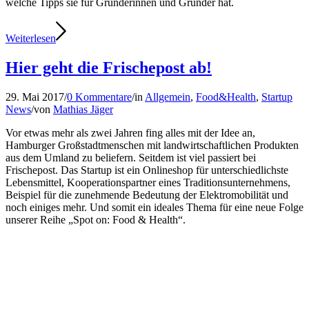
welche Tipps sie für Gründerinnen und Gründer hat.
Weiterlesen
Hier geht die Frischepost ab!
29. Mai 2017
/
0 Kommentare
/
in
Allgemein
,
Food&Health
,
Startup
News
/
von
Mathias Jäger
Vor etwas mehr als zwei Jahren fing alles mit der Idee an,
Hamburger Großstadtmenschen mit landwirtschaftlichen Produkten
aus dem Umland zu beliefern. Seitdem ist viel passiert bei
Frischepost. Das Startup ist ein Onlineshop für unterschiedlichste
Lebensmittel, Kooperationspartner eines Traditionsunternehmens,
Beispiel für die zunehmende Bedeutung der Elektromobilität und
noch einiges mehr. Und somit ein ideales Thema für eine neue Folge
unserer Reihe „Spot on: Food & Health“.