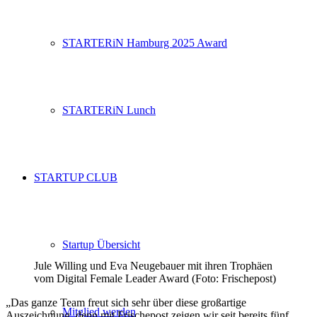
STARTERiN Hamburg 2025 Award
STARTERiN Lunch
STARTUP CLUB
Startup Übersicht
Jule Willing und Eva Neugebauer mit ihren Trophäen
vom Digital Female Leader Award (Foto: Frischepost)
„Das ganze Team freut sich sehr über diese großartige
Mitglied werden
Auszeichnung, denn mit Frischepost zeigen wir seit bereits fünf