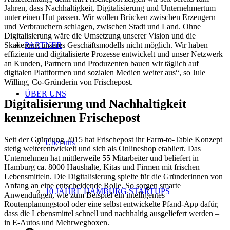
Jahren, dass Nachhaltigkeit, Digitalisierung und Unternehmertum
unter einen Hut passen. Wir wollen Brücken zwischen Erzeugern
und Verbrauchern schlagen, zwischen Stadt und Land. Ohne
Digitalisierung wäre die Umsetzung unserer Vision und die
PARTNER
Skalierung unseres Geschäftsmodells nicht möglich. Wir haben
effiziente und digitalisierte Prozesse entwickelt und unser Netzwerk
an Kunden, Partnern und Produzenten bauen wir täglich auf
digitalen Plattformen und sozialen Medien weiter aus“, so Jule
Willing, Co-Gründerin von Frischepost.
ÜBER UNS
Digitalisierung und Nachhaltigkeit
kennzeichnen Frischepost
Seit der Gründung 2015 hat Frischepost ihr Farm-to-Table Konzept
Über uns
stetig weiterentwickelt und sich als Onlineshop etabliert. Das
Unternehmen hat mittlerweile 55 Mitarbeiter und beliefert in
Hamburg ca. 8000 Haushalte, Kitas und Firmen mit frischen
Lebensmitteln. Die Digitalisierung spielte für die Grün­derinnen von
Anfang an eine entscheidende Rolle. So sorgen smarte
10 JAHRE HAMBURG STARTUPS
Anwendungen, wie zum Beispiel ein intel­ligentes
Routenplanungstool oder eine selbst entwickelte Pfand-App dafür,
dass die Lebensmittel schnell und nachhaltig ausgeliefert werden –
in E-Autos und Mehrwegboxen.