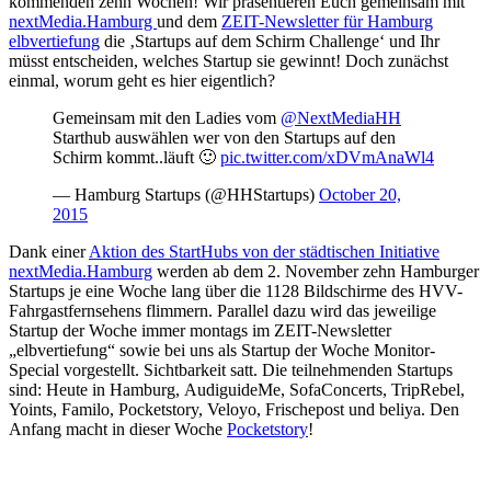
kommenden zehn Wochen! Wir präsentieren Euch gemeinsam mit
nextMedia.Hamburg
und dem
ZEIT-Newsletter für Hamburg
elbvertiefung
die ‚Startups auf dem Schirm Challenge‘ und Ihr
müsst entscheiden, welches Startup sie gewinnt! Doch zunächst
einmal, worum geht es hier eigentlich?
Gemeinsam mit den Ladies vom
@NextMediaHH
Starthub auswählen wer von den Startups auf den
Schirm kommt..läuft 🙂
pic.twitter.com/xDVmAnaWl4
— Hamburg Startups (@HHStartups)
October 20,
2015
Dank einer
Aktion des StartHubs von der städtischen Initiative
nextMedia.Hamburg
werden ab dem 2. November zehn Hamburger
Startups je eine Woche lang über die 1128 Bildschirme des HVV-
Fahrgastfernsehens flimmern. Parallel dazu wird das jeweilige
Startup der Woche immer montags im ZEIT-Newsletter
„elbvertiefung“ sowie bei uns als Startup der Woche Monitor-
Special vorgestellt. Sichtbarkeit satt. Die teilnehmenden Startups
sind: Heute in Hamburg, AudiguideMe, SofaConcerts, TripRebel,
Yoints, Familo, Pocketstory, Veloyo, Frischepost und beliya. Den
Anfang macht in dieser Woche
Pocketstory
!