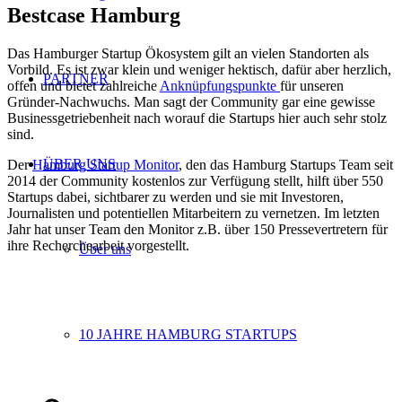
Bestcase Hamburg
Das Hamburger Startup Ökosystem gilt an vielen Standorten als
Vorbild. Es ist zwar klein und weniger hektisch, dafür aber herzlich,
PARTNER
offen und bietet zahlreiche
Anknüpfungspunkte
für unseren
Gründer-Nachwuchs. Man sagt der Community gar eine gewisse
Businessgetriebenheit nach worauf die Startups hier auch sehr stolz
sind.
ÜBER UNS
Der
Hamburg Startup Monitor
, den das Hamburg Startups Team seit
2014 der Community kostenlos zur Verfügung stellt, hilft über 550
Startups dabei, sichtbarer zu werden und sie mit Investoren,
Journalisten und potentiellen Mitarbeitern zu vernetzen. Im letzten
Jahr hat unser Team den Monitor z.B. über 150 Pressevertretern für
ihre Recherchearbeit vorgestellt.
Über uns
10 JAHRE HAMBURG STARTUPS