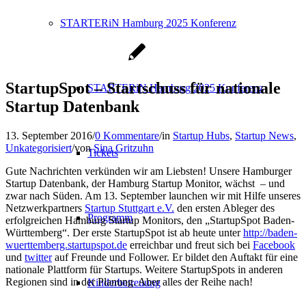
STARTERiN Hamburg 2025 Konferenz
StartupSpot – Startschuss für nationale
STARTERiN Hamburg 2025 Konferenz
Startup Datenbank
13. September 2016
/
0 Kommentare
/
in
Startup Hubs
,
Startup News
,
Unkategorisiert
/
von
Sina Gritzuhn
Tickets
Gute Nachrichten verkünden wir am Liebsten! Unsere Hamburger
Startup Datenbank, der Hamburg Startup Monitor, wächst – und
zwar nach Süden. Am 13. September launchen wir mit Hilfe unseres
Netzwerkpartners
Startup Stuttgart e.V.
den ersten Ableger des
Programm
erfolgreichen Hamburg Startup Monitors, den „StartupSpot Baden-
Württemberg“. Der erste StartupSpot ist ab heute unter
http://baden-
wuerttemberg.startupspot.de
erreichbar und freut sich bei
Facebook
und
twitter
auf Freunde und Follower. Er bildet den Auftakt für eine
nationale Plattform für Startups. Weitere StartupSpots in anderen
Regionen sind in der Planung. Aber alles der Reihe nach!
Kinderbetreuung