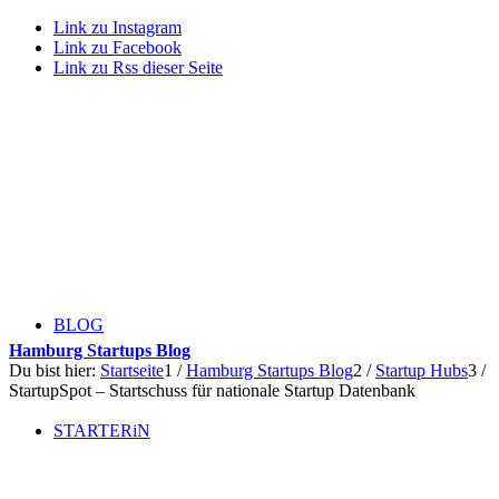
Link zu Instagram
Link zu Facebook
Link zu Rss dieser Seite
BLOG
Hamburg Startups Blog
Du bist hier:
Startseite
1
/
Hamburg Startups Blog
2
/
Startup Hubs
3
/
StartupSpot – Startschuss für nationale Startup Datenbank
STARTERiN