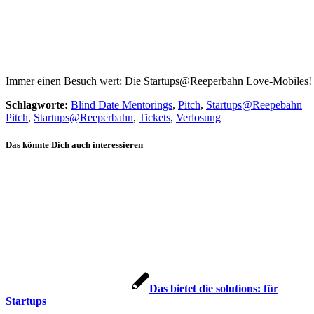
Immer einen Besuch wert: Die Startups@Reeperbahn Love-Mobiles!
Schlagworte:
Blind Date Mentorings
,
Pitch
,
Startups@Reepebahn
Pitch
,
Startups@Reeperbahn
,
Tickets
,
Verlosung
Das könnte Dich auch interessieren
Das bietet die solutions: für
Startups