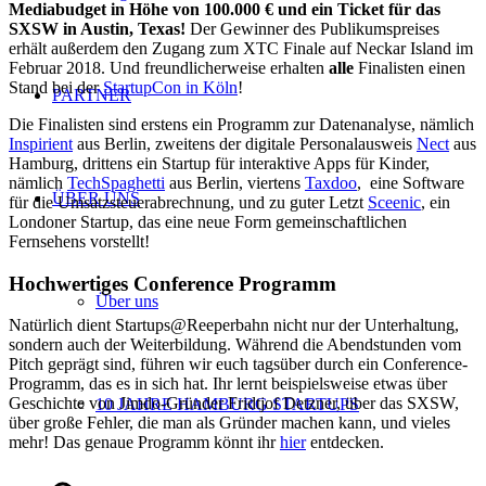
Mediabudget in Höhe von 100.000 € und ein Ticket für das
SXSW in Austin, Texas!
Der Gewinner des Publikumspreises
erhält außerdem den Zugang zum XTC Finale auf Neckar Island im
Februar 2018. Und freundlicherweise erhalten
alle
Finalisten einen
Stand bei der
StartupCon in Köln
!
PARTNER
Die Finalisten sind erstens ein Programm zur Datenanalyse, nämlich
Inspirient
aus Berlin, zweitens der digitale Personalausweis
Nect
aus
Hamburg, drittens ein Startup für interaktive Apps für Kinder,
nämlich
TechSpaghetti
aus Berlin, viertens
Taxdoo
, eine Software
ÜBER UNS
für die Umsatzsteuerabrechnung, und zu guter Letzt
Sceenic
, ein
Londoner Startup, das eine neue Form gemeinschaftlichen
Fernsehens vorstellt!
Hochwertiges Conference Programm
Über uns
Natürlich dient Startups@Reeperbahn nicht nur der Unterhaltung,
sondern auch der Weiterbildung. Während die Abendstunden vom
Pitch geprägt sind, führen wir euch tagsüber durch ein Conference-
Programm, das es in sich hat. Ihr lernt beispielsweise etwas über
Geschichte von Jimdo-Gründer Fridtjof Detzner, über das SXSW,
10 JAHRE HAMBURG STARTUPS
über große Fehler, die man als Gründer machen kann, und vieles
mehr! Das genaue Programm könnt ihr
hier
entdecken.