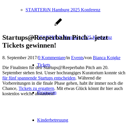
STARTERiN Hamburg 2025 Konferenz
Startups@Reeperbahn Pitch – jetzt
STARTERiN Hamburg 2025 Konferenz
Tickets gewinnen!
8. September 2017
/
0 Kommentare
/
in
Events
/
von
Bianca Koigke
Tickets
Die Finalisten für den Startups@Reeperbahn Pitch am 20.
September stehen fest. Unser hochrangiges Kuratorium konnte sich
für fünf spannende Startups entscheiden
. Während die
Vorbereitungen in die finale Phase gehen, habt ihr immer noch die
Chance,
Tickets zu ergattern
. Mit etwas Glück könnt ihr hier auch
Programm
kostenlos welche abstauben!
Kinderbetreuung