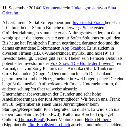
11. September 2014
/
0 Kommentare
/
in
Unkategorisiert
/
von
Sina
Gritzuhn
Als erfahrener Serial Entrepreneur und
Investor ist Frank
bereits seit
20 Jahren in der Startup Branche unterwegs. Seine ersten
Gründererfahrungen sammelte er als Auftragsentwickler, um dann
wenig später die eigene erste Agentur Softer Solutions zu gründen.
Bis heute hat Frank zehn Firmen gegründet, darunter doo und die
daraus entstandene Dokumenten
App Scanbot
. Er ist zudem in
diversen Firmen (z.B. 6Wunderkinder, myTaxi und hole19) als
Investor beteiligt. Derzeit gibt Frank Thelen sein Fernseh-Debut als
potentieller Investor in der
Vox-Show ‘Die Höhle der Löwen’
– ein
Format, das von Sony Pictures nach Amerika (Shark Tank) und
Groß Britannien (Dragon’s Den) nun auch nach Deutschland
gekommen ist und die Netzgemeinde in zwei Lager spaltet: Die eine
begrüßt die mediale Aufmerksamkeit für das Unternehmertum, die
anderen schimpfen über teilweise absurde
Unternehmensbewertungen der Gründer und sehr hohe
Anteilsforderungen der fünf Jurymitglieder. Wir freuen uns, Frank
am 18. September als einen unser Jurymitglieder beim
Startups@Reeperbahn Pitch begrüßen zu dürfen. Er wird sich u.a.
neben Lars Hinrichs (HackFwd), Katharina Borchert (Spiegel
Online),
Thomas Preuß
(Bauer Ventures) und
Heiko Hubertz
(Bigpoint) die
fünf Finalisten im Pitch
ansehen und mitentscheiden,