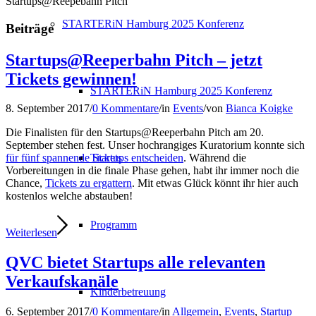
Startups@Reepebahn Pitch
STARTERiN Hamburg 2025 Konferenz
Beiträge
Startups@Reeperbahn Pitch – jetzt
Tickets gewinnen!
STARTERiN Hamburg 2025 Konferenz
8. September 2017
/
0 Kommentare
/
in
Events
/
von
Bianca Koigke
Die Finalisten für den Startups@Reeperbahn Pitch am 20.
September stehen fest. Unser hochrangiges Kuratorium konnte sich
Tickets
für fünf spannende Startups entscheiden
. Während die
Vorbereitungen in die finale Phase gehen, habt ihr immer noch die
Chance,
Tickets zu ergattern
. Mit etwas Glück könnt ihr hier auch
kostenlos welche abstauben!
Programm
Weiterlesen
QVC bietet Startups alle relevanten
Verkaufskanäle
Kinderbetreuung
6. September 2017
/
0 Kommentare
/
in
Allgemein
,
Events
,
Startup