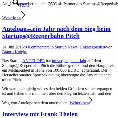
Am 20. September launcht QVC als Partner des Startups@Reeperba
Suche
Weiterlesen
Antelope – ein Jahr nach dem Sieg beim
Menü
Menü
Startups@Reeperbahn Pitch
14. Juli 2016
/
0 Kommentare
/
in
Startup News
,
Unkategorisiert
/
von
Bianca Koigke
Das Startup
ANTELOPE
hat
im vergangenen Jahr
auf dem
Startups@Reeperbahn Pitch die Bühne gerockt und den Hauptpreis,
ein Mediabudget in Höhe von 100.000 EURO, abgeräumt. Der
Hersteller smarter Sportbekleidung überzeugte die Jury mit einem
tollen Pitch.
Wir waren neugierig wie es den beiden Gründern seither ergangen
ist und haben uns mit ihnen über den Sieg im letzten Jahr und den
Weg von Antelope seit dem unterhalten.
Weiterlesen
Interview mit Frank Thelen