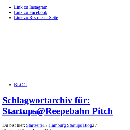
Link zu Instagram
Link zu Facebook
Link zu Rss dieser Seite
BLOG
Schlagwortarchiv für:
Startups@Reepebahn Pitch
STARTERiN
Du bist hier:
Startseite
1
/
Hamburg Startups Blog
2
/