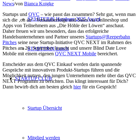
News
/
von
Bianca Koigke
Startups und
QVC
– wie passt das zusammen? Sehr gut, wenn man
STARTERiN Hamburg 2025 Award
sich die ‚on air’- Verkaufserfolge und Sales via Onlineshop und
Apps von Teilnehmern aus „Die Höhle der Löwen“ anschaut.
Daher freuen wir uns besonders, dass das erfolgreiche
Handelsunternehmen und Partner unseres
Startups@Reeperbahn
Pitches
seine neue Startup-Initiative QVC NEXT im Rahmen des
Pitches am 20. September launcht und unsere Blind Date Love
STARTERiN Lunch
Mobile mit einem eigenen
QVC NEXT Mobile
bereichert.
Entscheider aus dem QVC Einkauf werden darin spannende
Gespräche mit innovativen Produkt-Startups führen und die
Möglichkeit nutzen, den jungen Unternehmern mehr über das QVC
STARTUP CLUB
NEXT Programm zu berichten. Das klingt interessant für Dich?
Dann bewirb dich am besten gleich
hier
für ein Gespräch!
Startup Übersicht
Mitglied werden