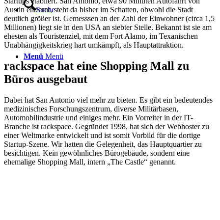
Startups etabliert. San Antonio, etwa 90 Minuten Autofahrt von
Austin entfernt, steht da bisher im Schatten, obwohl die Stadt
Suche
deutlich größer ist. Gemesssen an der Zahl der Einwohner (circa 1,5
Millionen) liegt sie in den USA an siebter Stelle. Bekannt ist sie am
ehesten als Touristenziel, mit dem Fort Alamo, im Texanischen
Unabhängigkeitskrieg hart umkämpft, als Hauptattraktion.
Menü
Menü
rackspace hat eine Shopping Mall zu
Büros ausgebaut
Dabei hat San Antonio viel mehr zu bieten. Es gibt ein bedeutendes
medizinisches Forschungszentrum, diverse Militärbasen,
Automobilindustrie und einiges mehr. Ein Vorreiter in der IT-
Branche ist rackspace. Gegründet 1998, hat sich der Webhoster zu
einer Weltmarke entwickelt und ist somit Vorbild für die dortige
Startup-Szene. Wir hatten die Gelegenheit, das Hauptquartier zu
besichtigen. Kein gewöhnliches Bürogebäude, sondern eine
ehemalige Shopping Mall, intern „The Castle“ genannt.