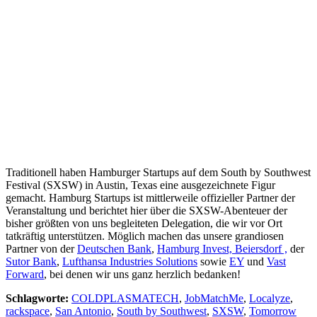
Traditionell haben Hamburger Startups auf dem South by Southwest
Festival (SXSW) in Austin, Texas eine ausgezeichnete Figur
gemacht. Hamburg Startups ist mittlerweile offizieller Partner der
Veranstaltung und berichtet hier über die SXSW-Abenteuer der
bisher größten von uns begleiteten Delegation, die wir vor Ort
tatkräftig unterstützen.
Möglich machen das unsere grandiosen
Partner von der
Deutschen Bank
,
Hamburg Invest,
Beiersdorf ,
der
Sutor Bank
,
Lufthansa Industries Solutions
sowie
EY
und
Vast
Forward
, bei denen wir uns ganz herzlich bedanken!
Schlagworte:
COLDPLASMATECH
,
JobMatchMe
,
Localyze
,
rackspace
,
San Antonio
,
South by Southwest
,
SXSW
,
Tomorrow