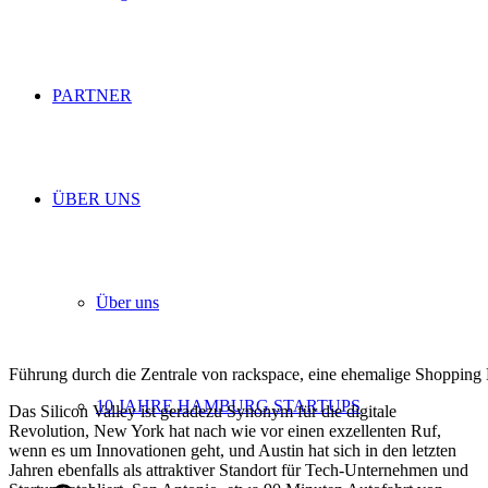
PARTNER
ÜBER UNS
Über uns
Führung durch die Zentrale von rackspace, eine ehemalige Shopping 
10 JAHRE HAMBURG STARTUPS
Das Silicon Valley ist geradezu Synonym für die digitale
Revolution, New York hat nach wie vor einen exzellenten Ruf,
wenn es um Innovationen geht, und Austin hat sich in den letzten
Jahren ebenfalls als attraktiver Standort für Tech-Unternehmen und