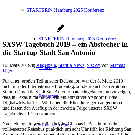
STARTERiN Hamburg 2025 Konferenz
STARTERiN Hamburg 2025 Konferenz
SXSW Tagebuch 2019 – ein Abstecher in
die Startup-Stadt San Antonio
10. März 2019
/
in
Allgemein
,
Startup News
,
SXSW
/
von
Mathias
Tickets
Jäger
Für einen großen Teil unserer Delegation war der 8. März 2019
nicht nur der Internationale Frauentag, sondern auch San Antonio
Startup Day. Die Stadt San Antonio hatte eingeladen, um zu zeigen,
Programm
dass in Texas nicht nur Austin ein attraktiver Standort für die
Digitalwirtschaft ist. Wir haben die Einladung gern angenommen
und fassen den Ausflug in der zweiten Folge unseres SXSW
Tagebuchs 2019 zusammen.
Nach einem kleinen Frühstück im Chispas in Austin fuhr ein
Kinderbetreuung
vollbesetzter Reisebus pünktlich um acht Uhr früh los Richtung San
Antonio. Dabei waren über 50 Startup-People aus Brasilien, Chile,