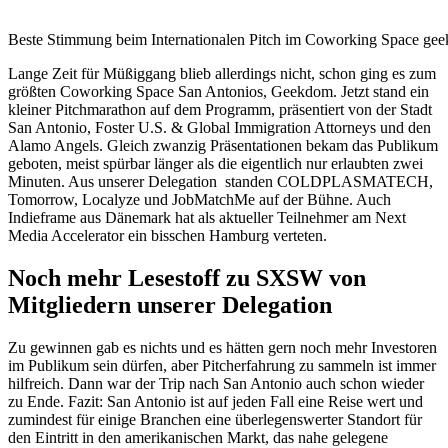
Beste Stimmung beim Internationalen Pitch im Coworking Space ge
Lange Zeit für Müßiggang blieb allerdings nicht, schon ging es zum
größten Coworking Space San Antonios, Geekdom. Jetzt stand ein
kleiner Pitchmarathon auf dem Programm, präsentiert von der Stadt
San Antonio, Foster U.S. & Global Immigration Attorneys und den
Alamo Angels. Gleich zwanzig Präsentationen bekam das Publikum
geboten, meist spürbar länger als die eigentlich nur erlaubten zwei
Minuten. Aus unserer Delegation standen COLDPLASMATECH,
Tomorrow, Localyze und JobMatchMe auf der Bühne. Auch
Indieframe aus Dänemark hat als aktueller Teilnehmer am Next
Media Accelerator ein bisschen Hamburg verteten.
Noch mehr Lesestoff zu SXSW von
Mitgliedern unserer Delegation
Zu gewinnen gab es nichts und es hätten gern noch mehr Investoren
im Publikum sein dürfen, aber Pitcherfahrung zu sammeln ist immer
hilfreich. Dann war der Trip nach San Antonio auch schon wieder
zu Ende. Fazit: San Antonio ist auf jeden Fall eine Reise wert und
zumindest für einige Branchen eine überlegenswerter Standort für
den Eintritt in den amerikanischen Markt, das nahe gelegene