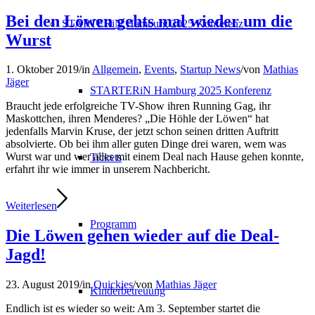
Bei den Löwen gehts mal wieder um die
STARTERiN Hamburg 2025 Konferenz
Wurst
1. Oktober 2019
/
in
Allgemein
,
Events
,
Startup News
/
von
Mathias
Jäger
STARTERiN Hamburg 2025 Konferenz
Braucht jede erfolgreiche TV-Show ihren Running Gag, ihr
Maskottchen, ihren Menderes? „Die Höhle der Löwen“ hat
jedenfalls Marvin Kruse, der jetzt schon seinen dritten Auftritt
absolvierte. Ob bei ihm aller guten Dinge drei waren, wem was
Wurst war und wer alles mit einem Deal nach Hause gehen konnte,
Tickets
erfahrt ihr wie immer in unserem Nachbericht.
Weiterlesen
Programm
Die Löwen gehen wieder auf die Deal-
Jagd!
23. August 2019
/
in
Quickies
/
von
Mathias Jäger
Kinderbetreuung
Endlich ist es wieder so weit: Am 3. September startet die