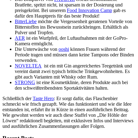
Bratfette, spritzt nicht, ist sparsam in der Dosierung und
preisgekrönt. Bei unserem
Food Innovation Camp
gab es
dafür den Hauptpreis für das beste Produkt!
BitterLiebe
möchte die Vergessenheit geratenen Vorteile von
Bitterstoffen ins Bewusstsein zurückbringen. Erhältlich als
Pulver und Tropfen.
AER
ist ein Wurfpfeil, der Luftaufnahmen mit der GoPro-
Kamera ermöglicht.
Die Unterwäsche von
ooshi
können Frauen während der
Periode tragen und müssen dann keine Tampons oder Binden
verwenden.
NOVELTEA
ist ein mit Gin angereichertes Teegetränk und
vereint damit zwei typisch britische Trinkgewohnheiten. Es
gibt auch Varianten mit Whisky oder Rum.
STRONG
ist eine Kosmetiklinie, deren Produkte auch bei
den schweißtreibendsten Sportaktivitäten halten.
Schließlich der
Taste Hero
: Er sorgt dafür, das Flaschenbier
schmeckt wie frisch gezapft. Wie das funktioniert und wie die Idee
entstanden ist, erfahrt ihr in Kürze in einen ausführlichen Beitrag.
Wie gewohnt werden wir auch diese Staffel von „Die Höhle der
Löwen“ redaktionell begleiten, mit exklusiven Infos und Interviews
und ausführlichen Zusammenfassungen aller Folgen.