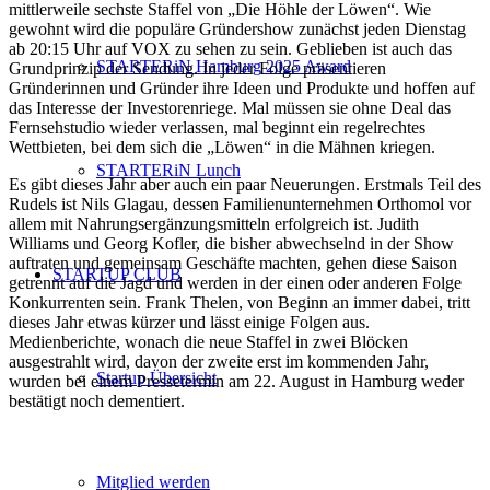
mittlerweile sechste Staffel von „Die Höhle der Löwen“. Wie
gewohnt wird die populäre Gründershow zunächst jeden Dienstag
ab 20:15 Uhr auf VOX zu sehen zu sein. Geblieben ist auch das
STARTERiN Hamburg 2025 Award
Grundprinzip der Sendung. In jeder Folge präsentieren
Gründerinnen und Gründer ihre Ideen und Produkte und hoffen auf
das Interesse der Investorenriege. Mal müssen sie ohne Deal das
Fernsehstudio wieder verlassen, mal beginnt ein regelrechtes
Wettbieten, bei dem sich die „Löwen“ in die Mähnen kriegen.
STARTERiN Lunch
Es gibt dieses Jahr aber auch ein paar Neuerungen. Erstmals Teil des
Rudels ist Nils Glagau, dessen Familienunternehmen Orthomol vor
allem mit Nahrungsergänzungsmitteln erfolgreich ist. Judith
Williams und Georg Kofler, die bisher abwechselnd in der Show
auftraten und gemeinsam Geschäfte machten, gehen diese Saison
STARTUP CLUB
getrennt auf die Jagd und werden in der einen oder anderen Folge
Konkurrenten sein. Frank Thelen, von Beginn an immer dabei, tritt
dieses Jahr etwas kürzer und lässt einige Folgen aus.
Medienberichte, wonach die neue Staffel in zwei Blöcken
ausgestrahlt wird, davon der zweite erst im kommenden Jahr,
Startup Übersicht
wurden bei einem Pressetermin am 22. August in Hamburg weder
bestätigt noch dementiert.
Mitglied werden