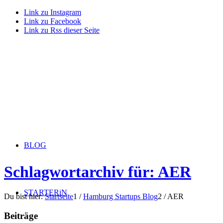
Link zu Instagram
Link zu Facebook
Link zu Rss dieser Seite
BLOG
Schlagwortarchiv für: AER
STARTERiN
Du bist hier:
Startseite
1
/
Hamburg Startups Blog
2
/
AER
Beiträge