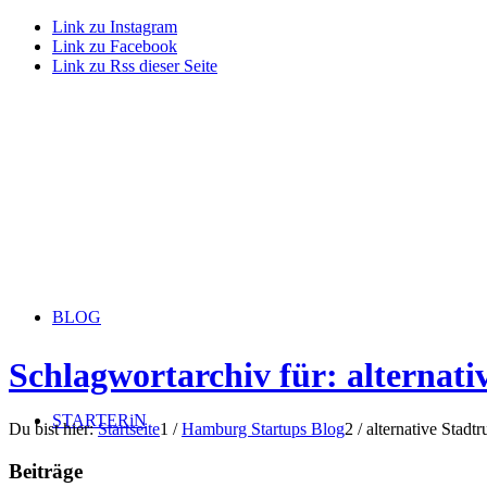
Link zu Instagram
Link zu Facebook
Link zu Rss dieser Seite
BLOG
Schlagwortarchiv für: alternati
STARTERiN
Du bist hier:
Startseite
1
/
Hamburg Startups Blog
2
/
alternative Stadtr
Beiträge