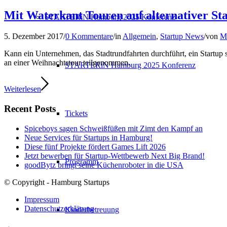
Mit Waterkant Touren auf alternativer St
STARTERiN Hamburg 2025 Konferenz
5. Dezember 2017
/
0 Kommentare
/
in
Allgemein
,
Startup News
/
von
Ma
Kann ein Unternehmen, das Stadtrundfahrten durchführt, ein Startup
an einer Weihnachtstour teilgenommen.
STARTERiN Hamburg 2025 Konferenz
Weiterlesen
Recent Posts
Tickets
Spiceboys sagen Schweißfüßen mit Zimt den Kampf an
Neue Services für Startups in Hamburg!
Diese fünf Projekte fördert Games Lift 2026
Jetzt bewerben für Startup-Wettbewerb Next Big Brand!
Programm
goodBytz bringt seine Küchenroboter in die USA
© Copyright - Hamburg Startups
Impressum
Datenschutzerklärung
Kinderbetreuung