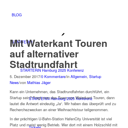
BLOG
Mit Waterkant Touren
STARTERiN
auf alternativer
Stadtrundfahrt
STARTERiN Hamburg 2025 Konferenz
5. Dezember 2017
/
0 Kommentare
/
in
Allgemein
,
Startup
News
/
von
Mathias Jäger
Kann ein Unternehmen, das Stadtrundfahrten durchführt, ein
Startup sein? Fragt man das Team von Waterkant Touren, dann
STARTERiN Hamburg 2025 Konferenz
lautet die Antwort eindeutig „Ja“. Wir haben das überprüft und zu
Recherchezwecken an einer Weihnachtstour teilgenommen.
In der prächtigen U-Bahn-Station HafenCity Universität ist viel
Platz und meist wenig Betrieb. Wer dort mit einem Holzschild mit
Tickets