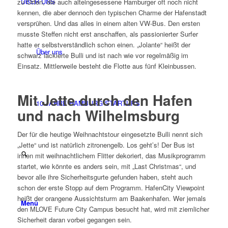
ÜBER UNS
zu Orten, die auch alteingesessene Hamburger oft noch nicht
kennen, die aber dennoch den typischen Charme der Hafenstadt
versprühen. Und das alles in einem alten VW-Bus. Den ersten
musste Steffen nicht erst anschaffen, als passionierter Surfer
hatte er selbstverständlich schon einen. „Jolante“ heißt der
Über uns
schwarz lackierte Bulli und ist nach wie vor regelmäßig im
Einsatz. Mittlerweile besteht die Flotte aus fünf Kleinbussen.
Mit Jette durch den Hafen
10 JAHRE HAMBURG STARTUPS
und nach Wilhelmsburg
Der für die heutige Weihnachtstour eingesetzte Bulli nennt sich
„Jette“ und ist natürlich zitronengelb. Los geht’s! Der Bus ist
innen mit weihnachtlichem Flitter dekoriert, das Musikprogramm
startet, wie könnte es anders sein, mit „Last Christmas“, und
bevor alle ihre Sicherheitsgurte gefunden haben, steht auch
schon der erste Stopp auf dem Programm. HafenCity Viewpoint
heißt der orangene Aussichtsturm am Baakenhafen. Wer jemals
Menü
den MLOVE Future City Campus besucht hat, wird mit ziemlicher
Sicherheit daran vorbei gegangen sein.