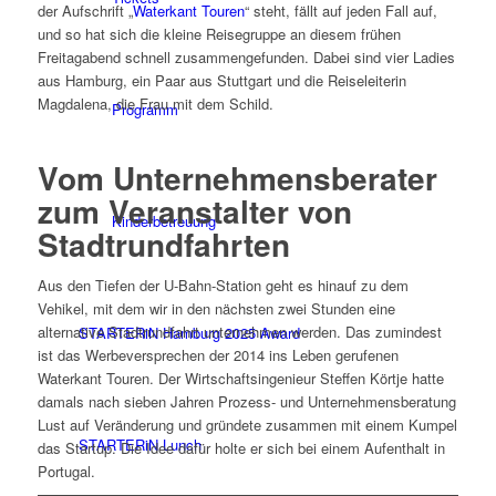
der Aufschrift „
Waterkant Touren
“ steht, fällt auf jeden Fall auf,
und so hat sich die kleine Reisegruppe an diesem frühen
Freitagabend schnell zusammengefunden. Dabei sind vier Ladies
aus Hamburg, ein Paar aus Stuttgart und die Reiseleiterin
Magdalena, die Frau mit dem Schild.
Programm
Vom Unternehmensberater
zum Veranstalter von
Kinderbetreuung
Stadtrundfahrten
Aus den Tiefen der U-Bahn-Station geht es hinauf zu dem
Vehikel, mit dem wir in den nächsten zwei Stunden eine
alternative Stadtrundfahrt unternehmen werden. Das zumindest
STARTERiN Hamburg 2025 Award
ist das Werbeversprechen der 2014 ins Leben gerufenen
Waterkant Touren. Der Wirtschaftsingenieur Steffen Körtje hatte
damals nach sieben Jahren Prozess- und Unternehmensberatung
Lust auf Veränderung und gründete zusammen mit einem Kumpel
STARTERiN Lunch
das Startup. Die Idee dafür holte er sich bei einem Aufenthalt in
Portugal.