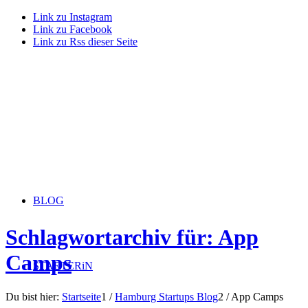
Link zu Instagram
Link zu Facebook
Link zu Rss dieser Seite
BLOG
Schlagwortarchiv für: App
Camps
STARTERiN
Du bist hier:
Startseite
1
/
Hamburg Startups Blog
2
/
App Camps