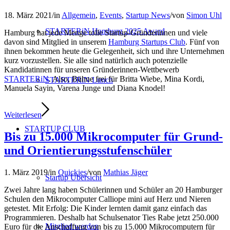
18. März 2021
/
in
Allgemein
,
Events
,
Startup News
/
von
Simon Uhl
STARTERiN Hamburg 2025 Award
Hamburg hat jede Menge tolle Startup-Gründerinnen und viele
davon sind Mitglied in unserem
Hamburg Startups Club
. Fünf von
ihnen bekommen heute die Gelegenheit, sich und ihre Unternehmen
kurz vorzustellen. Sie alle sind natürlich auch potenzielle
Kandidatinnen für unseren Gründerinnen-Wettbewerb
STARTERiN
. Also, Bühne frei für Britta Wiebe, Mina Kordi,
STARTERiN Lunch
Manuela Sayin, Varena Junge und Diana Knodel!
Weiterlesen
STARTUP CLUB
Bis zu 15.000 Mikrocomputer für Grund-
und Orientierungsstufenschüler
1. März 2019
/
in
Quickies
/
von
Mathias Jäger
Startup Übersicht
Zwei Jahre lang haben Schülerinnen und Schüler an 20 Hamburger
Schulen den Mikrocomputer Calliope mini auf Herz und Nieren
getestet. Mit Erfolg: Die Kinder lernten damit ganz einfach das
Programmieren. Deshalb hat Schulsenator Ties Rabe jetzt 250.000
Mitglied werden
Euro für die Anschaffung von bis zu 15.000 Mikrocomputern für