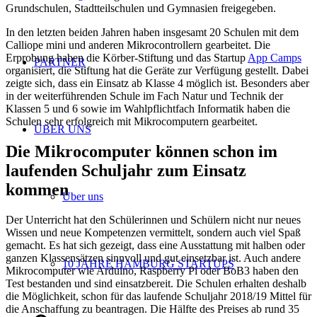
Grundschulen, Stadtteilschulen und Gymnasien freigegeben.
In den letzten beiden Jahren haben insgesamt 20 Schulen mit dem
Calliope mini und anderen Mikrocontrollern gearbeitet. Die
Erprobung haben die Körber-Stiftung und das Startup
App Camps
PARTNER
organisiert, die Stiftung hat die Geräte zur Verfügung gestellt. Dabei
zeigte sich, dass ein Einsatz ab Klasse 4 möglich ist. Besonders aber
in der weiterführenden Schule im Fach Natur und Technik der
Klassen 5 und 6 sowie im Wahlpflichtfach Informatik haben die
Schulen sehr erfolgreich mit Mikrocomputern gearbeitet.
ÜBER UNS
Die Mikrocomputer können schon im
laufenden Schuljahr zum Einsatz
kommen
Über uns
Der Unterricht hat den Schülerinnen und Schülern nicht nur neues
Wissen und neue Kompetenzen vermittelt, sondern auch viel Spaß
gemacht. Es hat sich gezeigt, dass eine Ausstattung mit halben oder
ganzen Klassensätzen sinnvoll und gut einsetzbar ist. Auch andere
10 JAHRE HAMBURG STARTUPS
Mikrocomputer wie Arduino, Raspberry Pi oder BoB3 haben den
Test bestanden und sind einsatzbereit. Die Schulen erhalten deshalb
die Möglichkeit, schon für das laufende Schuljahr 2018/19 Mittel für
die Anschaffung zu beantragen. Die Hälfte des Preises ab rund 35