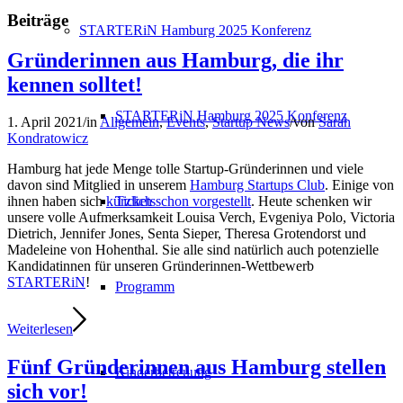
Beiträge
STARTERiN Hamburg 2025 Konferenz
Gründerinnen aus Hamburg, die ihr
kennen solltet!
STARTERiN Hamburg 2025 Konferenz
1. April 2021
/
in
Allgemein
,
Events
,
Startup News
/
von
Sarah
Kondratowicz
Hamburg hat jede Menge tolle Startup-Gründerinnen und viele
davon sind Mitglied in unserem
Hamburg Startups Club
. Einige von
Tickets
ihnen haben sich
kürzlich schon vorgestellt
. Heute schenken wir
unsere volle Aufmerksamkeit Louisa Verch, Evgeniya Polo, Victoria
Dietrich, Jennifer Jones, Senta Sieper, Theresa Grotendorst und
Madeleine von Hohenthal. Sie alle sind natürlich auch potenzielle
Kandidatinnen für unseren Gründerinnen-Wettbewerb
STARTERiN
!
Programm
Weiterlesen
Fünf Gründerinnen aus Hamburg stellen
Kinderbetreuung
sich vor!