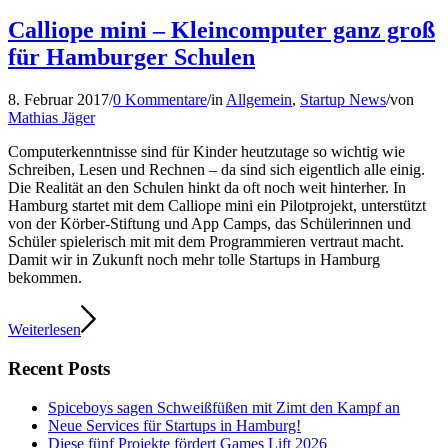
Calliope mini – Kleincomputer ganz groß
für Hamburger Schulen
8. Februar 2017
/
0 Kommentare
/
in
Allgemein
,
Startup News
/
von
Mathias Jäger
Computerkenntnisse sind für Kinder heutzutage so wichtig wie
Schreiben, Lesen und Rechnen – da sind sich eigentlich alle einig.
Die Realität an den Schulen hinkt da oft noch weit hinterher. In
Hamburg startet mit dem Calliope mini ein Pilotprojekt, unterstützt
von der Körber-Stiftung und App Camps, das Schülerinnen und
Schüler spielerisch mit mit dem Programmieren vertraut macht.
Damit wir in Zukunft noch mehr tolle Startups in Hamburg
bekommen.
Weiterlesen
Recent Posts
Spiceboys sagen Schweißfüßen mit Zimt den Kampf an
Neue Services für Startups in Hamburg!
Diese fünf Projekte fördert Games Lift 2026