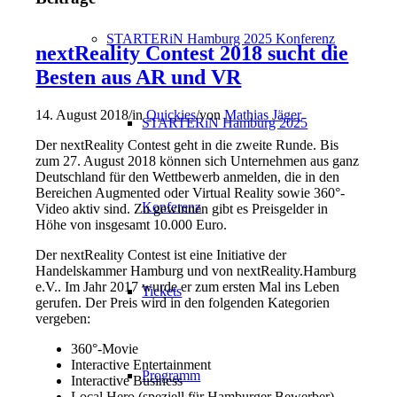
STARTERiN Hamburg 2025 Konferenz
nextReality Contest 2018 sucht die
Besten aus AR und VR
14. August 2018
/
in
Quickies
/
von
Mathias Jäger
STARTERiN Hamburg 2025
Der nextReality Contest geht in die zweite Runde. Bis
zum 27. August 2018 können sich Unternehmen aus ganz
Deutschland für den Wettbewerb anmelden, die in den
Bereichen Augmented oder Virtual Reality sowie 360°-
Konferenz
Video aktiv sind. Zu gewinnen gibt es Preisgelder in
Höhe von insgesamt 10.000 Euro.
Der nextReality Contest ist eine Initiative der
Handelskammer Hamburg und von nextReality.Hamburg
e.V.. Im Jahr 2017 wurde er zum ersten Mal ins Leben
Tickets
gerufen. Der Preis wird in den folgenden Kategorien
vergeben:
360°-Movie
Interactive Entertainment
Programm
Interactive Business
Local Hero (speziell für Hamburger Bewerber)