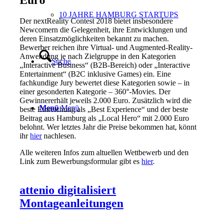
Euro
10 JAHRE HAMBURG STARTUPS
Der nextReality Contest 2018 bietet insbesondere
Newcomern die Gelegenheit, ihre Entwicklungen und
deren Einsatzmöglichkeiten bekannt zu machen.
Bewerber reichen ihre Virtual- und Augmented-Reality-
Anwendung je nach Zielgruppe in den Kategorien
Suche
„Interactive Business“ (B2B-Bereich) oder „Interactive
Entertainment“ (B2C inklusive Games) ein. Eine
fachkundige Jury bewertet diese Kategorien sowie – in
einer gesonderten Kategorie – 360°-Movies. Der
Gewinnererhält jeweils 2.000 Euro. Zusätzlich wird die
Menü
Menü
beste Einreichung als „Best Experience“ und der beste
Beitrag aus Hamburg als „Local Hero“ mit 2.000 Euro
belohnt. Wer letztes Jahr die Preise bekommen hat, könnt
ihr
hier
nachlesen.
Alle weiteren Infos zum altuellen Wettbewerb und den
Link zum Bewerbungsformular gibt es
hier
.
attenio digitalisiert
Montageanleitungen