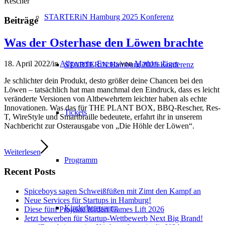
Rescher
STARTERiN Hamburg 2025 Konferenz
Beiträge
Was der Osterhase den Löwen brachte
18. April 2022
/
in
Allgemein
,
Events
/
von
Mathias Jäger
STARTERiN Hamburg 2025 Konferenz
Je schlichter dein Produkt, desto größer deine Chancen bei den
Löwen – tatsächlich hat man manchmal den Eindruck, dass es leicht
veränderte Versionen von Altbewehrtem leichter haben als echte
Innovationen. Was das für THE PLANT BOX, BBQ-Rescher, Res-
Tickets
T, WireStyle und Smartbraille bedeutete, erfahrt ihr in unserem
Nachbericht zur Osterausgabe von „Die Höhle der Löwen“.
Weiterlesen
Programm
Recent Posts
Spiceboys sagen Schweißfüßen mit Zimt den Kampf an
Neue Services für Startups in Hamburg!
Kinderbetreuung
Diese fünf Projekte fördert Games Lift 2026
Jetzt bewerben für Startup-Wettbewerb Next Big Brand!