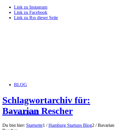
Link zu Instagram
Link zu Facebook
Link zu Rss dieser Seite
BLOG
Schlagwortarchiv für:
Bavarian Rescher
STARTERiN
Du bist hier:
Startseite
1
/
Hamburg Startups Blog
2
/
Bavarian