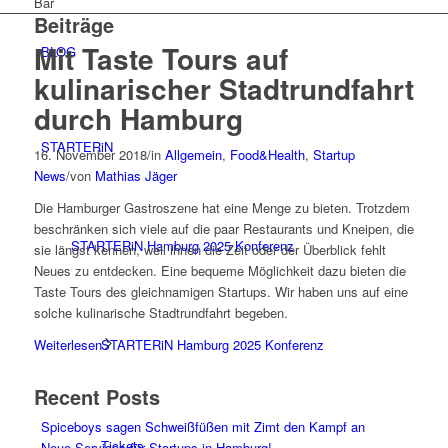
Bar
Beiträge
Mit Taste Tours auf
BLOG
kulinarischer Stadtrundfahrt
durch Hamburg
STARTERiN
16. November 2018
/
in
Allgemein
,
Food&Health
,
Startup
News
/
von
Mathias Jäger
Die Hamburger Gastroszene hat eine Menge zu bieten. Trotzdem
beschränken sich viele auf die paar Restaurants und Kneipen, die
STARTERiN Hamburg 2025 Konferenz
sie längst kennen, weil ihnen die Zeit oder der Überblick fehlt
Neues zu entdecken. Eine bequeme Möglichkeit dazu bieten die
Taste Tours des gleichnamigen Startups. Wir haben uns auf eine
solche kulinarische Stadtrundfahrt begeben.
STARTERiN Hamburg 2025 Konferenz
Weiterlesen
Recent Posts
Spiceboys sagen Schweißfüßen mit Zimt den Kampf an
Tickets
Neue Services für Startups in Hamburg!