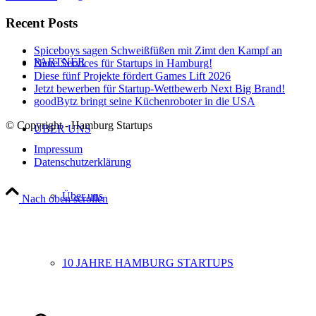
Recent Posts
Spiceboys sagen Schweißfüßen mit Zimt den Kampf an
PARTNER
Neue Services für Startups in Hamburg!
Diese fünf Projekte fördert Games Lift 2026
Jetzt bewerben für Startup-Wettbewerb Next Big Brand!
goodBytz bringt seine Küchenroboter in die USA
© Copyright - Hamburg Startups
ÜBER UNS
Impressum
Datenschutzerklärung
Über uns
Nach oben scrollen
10 JAHRE HAMBURG STARTUPS