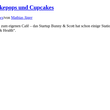
akepops und Cupcakes
ws
/
von
Mathias Jäger
um eigenen Café – das Startup Bunny & Scott hat schon einige Statio
& Health“.