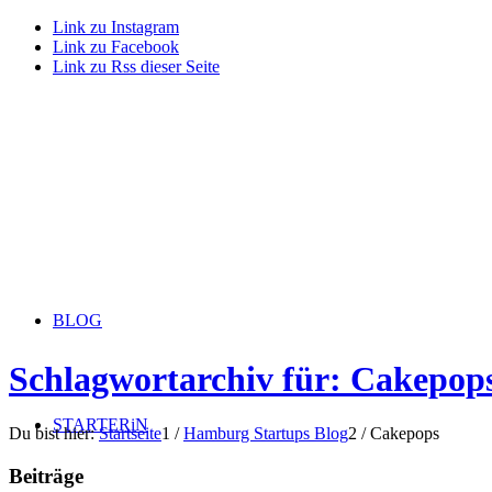
Link zu Instagram
Link zu Facebook
Link zu Rss dieser Seite
BLOG
Schlagwortarchiv für: Cakepop
STARTERiN
Du bist hier:
Startseite
1
/
Hamburg Startups Blog
2
/
Cakepops
Beiträge