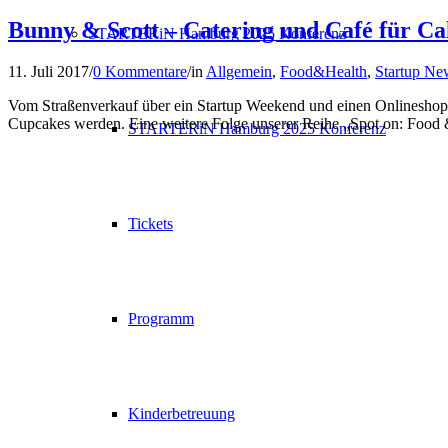
Bunny & Scott – Catering und Café für C
STARTERiN Hamburg 2025 Konferenz
11. Juli 2017
/
0 Kommentare
/
in
Allgemein
,
Food&Health
,
Startup Ne
Vom Straßenverkauf über ein Startup Weekend und einen Onlineshop z
Cupcakes werden. Eine weitere Folge unserer Reihe „Spot on: Food 
STARTERiN Hamburg 2025 Konferenz
Tickets
Programm
Kinderbetreuung