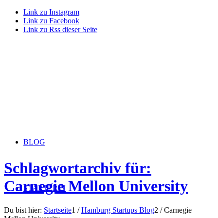
Link zu Instagram
Link zu Facebook
Link zu Rss dieser Seite
BLOG
Schlagwortarchiv für:
Carnegie Mellon University
STARTERiN
Du bist hier:
Startseite
1
/
Hamburg Startups Blog
2
/
Carnegie