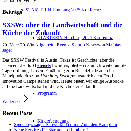
Mellon University
STARTERiN Hamburg 2025 Konferenz
Beiträge
SXSW: über die Landwirtschaft und die
Küche der Zukunft
STARTERiN Hamburg 2025 Konferenz
20. März 2018
/
in
Allgemein
,
Events
,
Startup News
/
von
Mathias
Jäger
Das SXSW-Festival in Austin, Texas ist Geschichte, aber die
Tickets
Themen, die dort behandelt wurden, bleiben natürlich weiter auf der
Tagesordnung. Unsere Ernährung zum Beispiel, die auch im
Mittelpunkt des von
Hamburg Startups
ausgerichteten Food
Innovation Camps stehen wird. Heute bieten wir einige Ausblicke
auf die Landwirtschaft und die Küche der Zukunft.
Programm
Weiterlesen
Recent Posts
Kinderbetreuung
Spiceboys sagen Schweißfüßen mit Zimt den Kampf an
Neue Services für Startups in Hamburg!