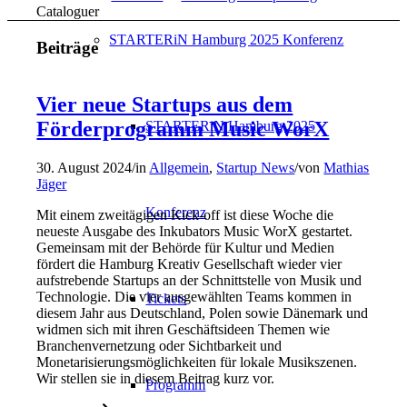
Cataloguer
STARTERiN Hamburg 2025 Konferenz
Beiträge
Vier neue Startups aus dem
Förderprogramm Music WorX
STARTERiN Hamburg 2025
30. August 2024
/
in
Allgemein
,
Startup News
/
von
Mathias
Jäger
Konferenz
Mit einem zweitägigen Kick-off ist diese Woche die
neueste Ausgabe des Inkubators Music WorX gestartet.
Gemeinsam mit der Behörde für Kultur und Medien
fördert die Hamburg Kreativ Gesellschaft wieder vier
aufstrebende Startups an der Schnittstelle von Musik und
Technologie. Die vier ausgewählten Teams kommen in
Tickets
diesem Jahr aus Deutschland, Polen sowie Dänemark und
widmen sich mit ihren Geschäftsideen Themen wie
Branchenvernetzung oder Sichtbarkeit und
Monetarisierungsmöglichkeiten für lokale Musikszenen.
Wir stellen sie in diesem Beitrag kurz vor.
Programm