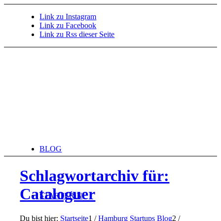
Link zu Instagram
Link zu Facebook
Link zu Rss dieser Seite
BLOG
Schlagwortarchiv für:
Cataloguer
STARTERiN
Du bist hier:
Startseite
1
/
Hamburg Startups Blog
2
/