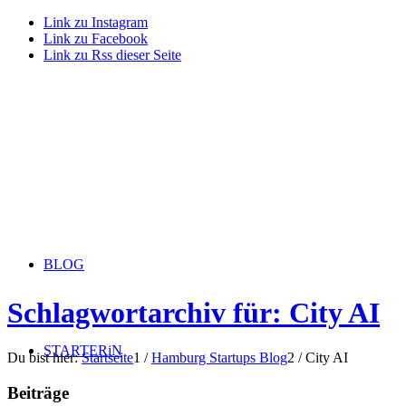
Link zu Instagram
Link zu Facebook
Link zu Rss dieser Seite
BLOG
Schlagwortarchiv für: City AI
STARTERiN
Du bist hier:
Startseite
1
/
Hamburg Startups Blog
2
/
City AI
Beiträge