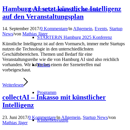
Hamburg AI setzt künstliche Intelligenz
STARTERiN Hamburg 2025 Konferenz
auf den Veranstaltungsplan
14. September 2017
/
0 Kommentare
/
in
Allgemein
,
Events
,
Startup
News
/
von
Mathias Jäger
STARTERiN Hamburg 2025 Konferenz
Künstliche Intelligenz ist auf dem Vormarsch, immer mehr Startups
nutzen die Technologie in den unterschiedlichsten
Geschäftsbereichen. Themen und Bedarf für eine
Veranstaltungsreihe wie die von Hamburg AI sind also reichlich
vorhanden. Wir haben bei einem der Szenetreffen mal
Tickets
vorbeigeschaut.
Weiterlesen
Programm
collectAI – Inkasso mit künstlicher
Intelligenz
23. Juni 2017
/
0 Kommentare
/
in
Allgemein
,
Startup News
/
von
Kinderbetreuung
Mathias Jäger