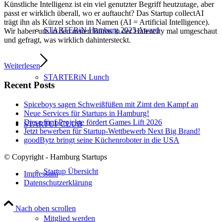
Künstliche Intelligenz ist ein viel genutzter Begriff heutzutage, aber
passt er wirklich überall, wo er auftaucht? Das Startup collectAI
trägt ihn als Kürzel schon im Namen (AI = Artificial Intelligence).
STARTERiN Hamburg 2025 Award
Wir haben uns in den neuen Büros in der Hafencity mal umgeschaut
und gefragt, was wirklich dahintersteckt.
Weiterlesen
STARTERiN Lunch
Recent Posts
Spiceboys sagen Schweißfüßen mit Zimt den Kampf an
Neue Services für Startups in Hamburg!
Diese fünf Projekte fördert Games Lift 2026
STARTUP CLUB
Jetzt bewerben für Startup-Wettbewerb Next Big Brand!
goodBytz bringt seine Küchenroboter in die USA
© Copyright - Hamburg Startups
Startup Übersicht
Impressum
Datenschutzerklärung
Nach oben scrollen
Mitglied werden