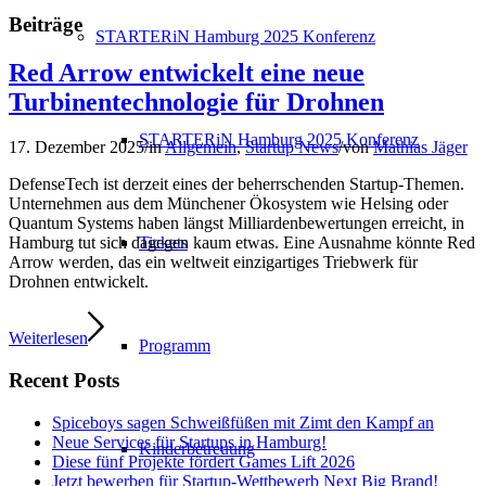
Beiträge
STARTERiN Hamburg 2025 Konferenz
Red Arrow entwickelt eine neue
Turbinentechnologie für Drohnen
STARTERiN Hamburg 2025 Konferenz
17. Dezember 2025
/
in
Allgemein
,
Startup News
/
von
Mathias Jäger
DefenseTech ist derzeit eines der beherrschenden Startup-Themen.
Unternehmen aus dem Münchener Ökosystem wie Helsing oder
Quantum Systems haben längst Milliardenbewertungen erreicht, in
Tickets
Hamburg tut sich dagegen kaum etwas. Eine Ausnahme könnte Red
Arrow werden, das ein weltweit einzigartiges Triebwerk für
Drohnen entwickelt.
Weiterlesen
Programm
Recent Posts
Spiceboys sagen Schweißfüßen mit Zimt den Kampf an
Neue Services für Startups in Hamburg!
Kinderbetreuung
Diese fünf Projekte fördert Games Lift 2026
Jetzt bewerben für Startup-Wettbewerb Next Big Brand!