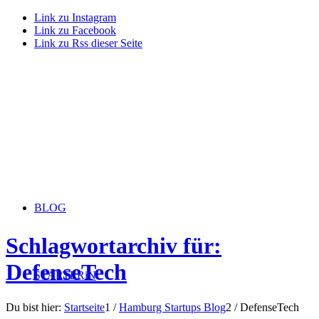
Link zu Instagram
Link zu Facebook
Link zu Rss dieser Seite
BLOG
Schlagwortarchiv für:
DefenseTech
STARTERiN
Du bist hier:
Startseite
1
/
Hamburg Startups Blog
2
/
DefenseTech