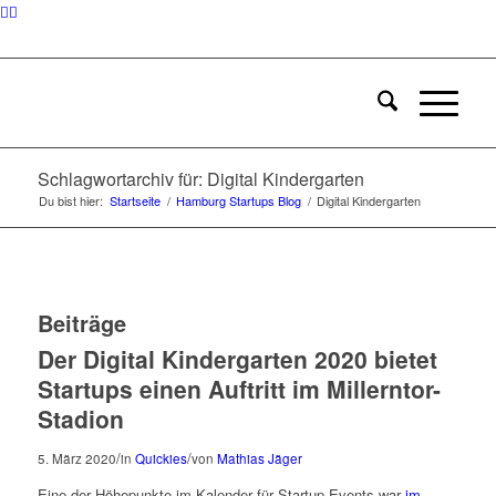
Schlagwortarchiv für: Digital Kindergarten
Du bist hier:
Startseite
/
Hamburg Startups Blog
/
Digital Kindergarten
Beiträge
Der Digital Kindergarten 2020 bietet
Startups einen Auftritt im Millerntor-
Stadion
/
/
5. März 2020
in
Quickies
von
Mathias Jäger
Eine der Höhepunkte im Kalender für Startup-Events war
im