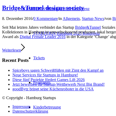
Bridge&Tunnel designs society
STARTERiN Hamburg 2025 Konferenz
8. Dezember 2016
/
0 Kommentare
/
in
Allgemein
,
Startup News
/
von
B
Seit Mai letzten Jahres verbindet das Startup
Bridge&Tunnel
Soziales 
Kollektionen in Hamburg ist umweltschonend produziert, lokal herges
STARTERiN Hamburg 2025 Konferenz
Award als
Digital Female Leader 2016
in der Kategorie ‘Change’ abg
Weiterlesen
Tickets
Recent Posts
Spiceboys sagen Schweißfüßen mit Zimt den Kampf an
Neue Services für Startups in Hamburg!
Diese fünf Projekte fördert Games Lift 2026
Programm
Jetzt bewerben für Startup-Wettbewerb Next Big Brand!
goodBytz bringt seine Küchenroboter in die USA
© Copyright - Hamburg Startups
Impressum
Kinderbetreuung
Datenschutzerklärung