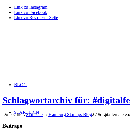
Link zu Instagram
Link zu Facebook
Link zu Rss dieser Seite
BLOG
Schlagwortarchiv für: #digitalf
STARTERiN
Du bist hier:
Startseite
1
/
Hamburg Startups Blog
2
/
#digitalfemalelea
Beiträge