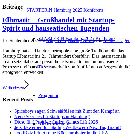
Beiträge
STARTERiN Hamburg 2025 Konferenz
Elbmatic – Großhandel mit Startup-
Spirit und hanseatischen Tugenden
STARTERiN Hamburg 2025 Konferenz
15. September 2023
/
in
Allgemein
,
Startup News
/
von
Mathias Jäger
Hamburg hat als Handelsmetropole eine große Tradition, die das
Startup Elbmatic ins 21. Jahrhundert überführt. Das internationale
Team setzt dabei auf persönliche Kontakte und automatisierte
Tickets
Prozesse und hat sich so innerhalb von fünf Jahren außergewöhnlich
erfolgreich entwickelt.
Weiterlesen
Programm
Recent Posts
Spiceboys sagen Schweißfüßen mit Zimt den Kampf an
Neue Services für Startups in Hamburg!
Diese fünf Projekte fördert Games Lift 2026
Kinderbetreuung
Jetzt bewerben für Startup-Wettbewerb Next Big Brand!
goodBytz bringt seine Küchenroboter in die USA