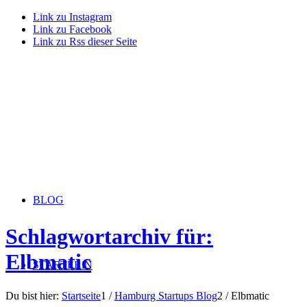
Link zu Instagram
Link zu Facebook
Link zu Rss dieser Seite
BLOG
Schlagwortarchiv für:
Elbmatic
STARTERiN
Du bist hier:
Startseite
1
/
Hamburg Startups Blog
2
/
Elbmatic