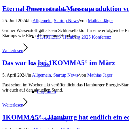
Eternal Power strebt Massenproduktion v
STARTERiN Hamburg 2025 Konferenz
25. Juni 2024
/
in
Allgemein
,
Startup News
/
von
Mathias Jäger
Grüner Wasserstoff gilt als ein Schlüsselfaktor für eine erfolgreich
Startups wie Eternal Power aus Hamburg.
STARTERiN Hamburg 2025 Konferenz
Weiterlesen
Das war los bei 1KOMMA5° im März
Tickets
5. April 2024
/
in
Allgemein
,
Startup News
/
von
Mathias Jäger
Fast schon im Wochentakt veröffentlicht das Hamburger Energie-St
wir euch auf den aktuellen Stand.
Programm
Weiterlesen
1KOMMA5° – Hamburg hat endlich ein ec
Kinderbetreuung