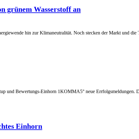
on grünem Wasserstoff an
e Energiewende hin zur Klimaneutralität. Noch stecken der Markt und di
artup und Bewertungs-Einhorn 1KOMMA5° neue Errfolgsmeldungen. Das
htes Einhorn