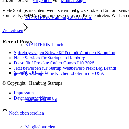
26. Juni 2023
/
in
Allgemein
/
von
Mathias Jäger
Viele Startups möchten, wenn sie einmal groß sind, ein Einhorn sei
konnte 1KOMMA5° nun in diesen illustren Kreis eintreten. Wir fass
STARTERiN Hamburg 2025 Award
Weiterlesen
Recent Posts
STARTERiN Lunch
Spiceboys sagen Schweißfüßen mit Zimt den Kampf an
Neue Services für Startups in Hamburg!
Diese fünf Projekte fördert Games Lift 2026
Jetzt bewerben für Startup-Wettbewerb Next Big Brand!
STARTUP CLUB
goodBytz bringt seine Küchenroboter in die USA
© Copyright - Hamburg Startups
Impressum
Datenschutzerklärung
Startup Übersicht
Nach oben scrollen
Mitglied werden