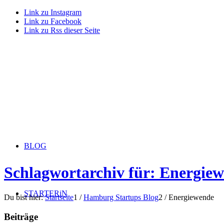
Link zu Instagram
Link zu Facebook
Link zu Rss dieser Seite
BLOG
Schlagwortarchiv für: Energie
STARTERiN
Du bist hier:
Startseite
1
/
Hamburg Startups Blog
2
/
Energiewende
Beiträge