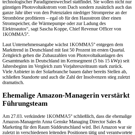
technologischer Paradigmenwechsel stattfindet. Sie wollen nicht nur
günstigen Photovoltaikstrom vom Dach sondern zusätzlich auch das
ganze Jahr über von den Potenzialen niedriger Strompreise an der
Strombörse profitieren – egal ob für den Hausstrom über einen
Stromspeicher, die Wärmepumpe oder zur Ladung des
Elektroautos“, sagt Sascha Koppe, Chief Revenue Officer von
1KOMMA5°.
Laut Unternehmensangabe wächst 1KOMMA5° entgegen dem
Markttrend in Deutschland mit fast 50 Prozent im ersten Quartal.
Zeitgleich gehen die Zubauzahlen von Photovoltaikanlagen des
Gesamtmarkts in Deutschland im Kernsegment (5 bis 15 kWp) seit
Jahresbeginn im Vergleich zum Vorjahreszeitraum stark zurück.
Viele Anbieter in der Solarbranche bauen daher bereits Stellen ab,
schließen Standorte und auch die Zahl der Insolvenzen stieg zuletzt
dramatisch.
Ehemalige Amazon-Managerin verstärkt
Führungsteam
Am 27.03. verkündete 1KOMMA5° schließlich, dass die ehemalige
Amazon-Managerin Anna Genske Managing Director Sales &
Marketing für den Raum Süddeutschland wird. Bei Amazon war sie
zuletzt in verschiedenen leitenden Positionen tätig und verantwortete