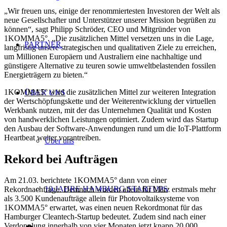
„Wir freuen uns, einige der renommiertesten Investoren der Welt als
neue Gesellschafter und Unterstützer unserer Mission begrüßen zu
können“, sagt Philipp Schröder, CEO und Mitgründer von
1KOMMA5°. „Die zusätzlichen Mittel versetzen uns in die Lage,
PARTNER
langfristig unsere strategischen und qualitativen Ziele zu erreichen,
um Millionen Europäern und Australiern eine nachhaltige und
günstigere Alternative zu teuren sowie umweltbelastenden fossilen
Energieträgern zu bieten.“
1KOMMA5° wird die zusätzlichen Mittel zur weiteren Integration
ÜBER UNS
der Wertschöpfungskette und der Weiterentwicklung der virtuellen
Werkbank nutzen, mit der das Unternehmen Qualität und Kosten
von handwerklichen Leistungen optimiert. Zudem wird das Startup
den Ausbau der Software-Anwendungen rund um die IoT-Plattform
Heartbeat weiter vorantreiben.
Über uns
Rekord bei Aufträgen
Am 21.03. berichtete 1KOMMA5° dann von einer
10 JAHRE HAMBURG STARTUPS
Rekordnachfrage. Demnach wurden allein für März erstmals mehr
als 3.500 Kundenaufträge allein für Photovoltaiksysteme von
1KOMMA5° erwartet, was einen neuen Rekordmonat für das
Hamburger Cleantech-Startup bedeutet. Zudem sind nach einer
Verdopplung innerhalb von vier Monaten jetzt knapp 20.000