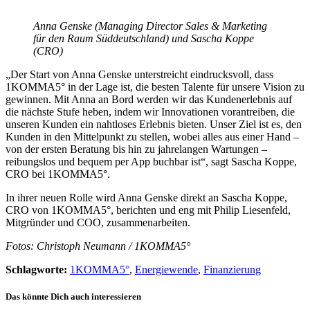
Anna Genske (Managing Director Sales & Marketing
für den Raum Süddeutschland) und Sascha Koppe
(CRO)
„Der Start von Anna Genske unterstreicht eindrucksvoll, dass
1KOMMA5° in der Lage ist, die besten Talente für unsere Vision zu
gewinnen. Mit Anna an Bord werden wir das Kundenerlebnis auf
die nächste Stufe heben, indem wir Innovationen vorantreiben, die
unseren Kunden ein nahtloses Erlebnis bieten. Unser Ziel ist es, den
Kunden in den Mittelpunkt zu stellen, wobei alles aus einer Hand –
von der ersten Beratung bis hin zu jahrelangen Wartungen –
reibungslos und bequem per App buchbar ist“, sagt Sascha Koppe,
CRO bei 1KOMMA5°.
In ihrer neuen Rolle wird Anna Genske direkt an Sascha Koppe,
CRO von 1KOMMA5°, berichten und eng mit Philip Liesenfeld,
Mitgründer und COO, zusammenarbeiten.
Fotos:
Christoph Neumann
/
1KOMMA5°
Schlagworte:
1KOMMA5°
,
Energiewende
,
Finanzierung
Das könnte Dich auch interessieren