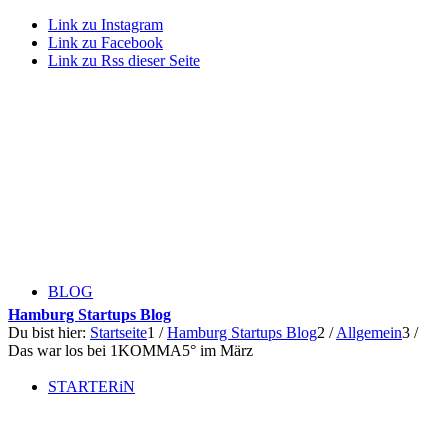
Link zu Instagram
Link zu Facebook
Link zu Rss dieser Seite
BLOG
Hamburg Startups Blog
Du bist hier:
Startseite
1
/
Hamburg Startups Blog
2
/
Allgemein
3
/
Das war los bei 1KOMMA5° im März
STARTERiN