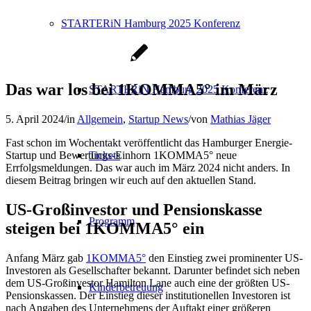
STARTERiN Hamburg 2025 Konferenz
Das war los bei 1KOMMA5° im März
STARTERiN Hamburg 2025 Konferenz
5. April 2024
/
in
Allgemein
,
Startup News
/
von
Mathias Jäger
Fast schon im Wochentakt veröffentlicht das Hamburger Energie-
Startup und Bewertungs-Einhorn 1KOMMA5° neue
Tickets
Errfolgsmeldungen. Das war auch im März 2024 nicht anders. In
diesem Beitrag bringen wir euch auf den aktuellen Stand.
US-Großinvestor und Pensionskasse
Programm
steigen bei 1KOMMA5° ein
Anfang März gab
1KOMMA5°
den Einstieg zwei prominenter US-
Investoren als Gesellschafter bekannt. Darunter befindet sich neben
dem US-Großinvestor Hamilton Lane auch eine der größten US-
Kinderbetreuung
Pensionskassen. Der Einstieg dieser institutionellen Investoren ist
nach Angaben des Unternehmens der Auftakt einer größeren