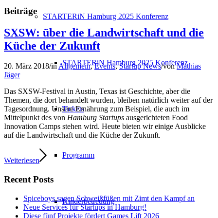
Beiträge
STARTERiN Hamburg 2025 Konferenz
SXSW: über die Landwirtschaft und die
Küche der Zukunft
STARTERiN Hamburg 2025 Konferenz
20. März 2018
/
in
Allgemein
,
Events
,
Startup News
/
von
Mathias
Jäger
Das SXSW-Festival in Austin, Texas ist Geschichte, aber die
Themen, die dort behandelt wurden, bleiben natürlich weiter auf der
Tickets
Tagesordnung. Unsere Ernährung zum Beispiel, die auch im
Mittelpunkt des von
Hamburg Startups
ausgerichteten Food
Innovation Camps stehen wird. Heute bieten wir einige Ausblicke
auf die Landwirtschaft und die Küche der Zukunft.
Programm
Weiterlesen
Recent Posts
Spiceboys sagen Schweißfüßen mit Zimt den Kampf an
Kinderbetreuung
Neue Services für Startups in Hamburg!
Diese fünf Projekte fördert Games Lift 2026