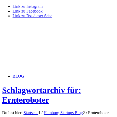
Link zu Instagram
Link zu Facebook
Link zu Rss dieser Seite
BLOG
Schlagwortarchiv für:
Ernteroboter
STARTERiN
Du bist hier:
Startseite
1
/
Hamburg Startups Blog
2
/
Ernteroboter