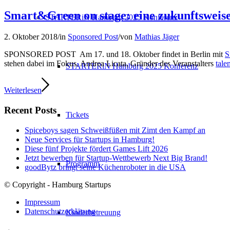
Smart&Green on stage: eine zukunftsweise
STARTERiN Hamburg 2025 Konferenz
2. Oktober 2018
/
in
Sponsored Post
/
von
Mathias Jäger
SPONSORED POST Am 17. und 18. Oktober findet in Berlin mit
S
stehen dabei im Fokus. Andrea Licata, Gründer des Veranstalters
tale
STARTERiN Hamburg 2025 Konferenz
Weiterlesen
Recent Posts
Tickets
Spiceboys sagen Schweißfüßen mit Zimt den Kampf an
Neue Services für Startups in Hamburg!
Diese fünf Projekte fördert Games Lift 2026
Jetzt bewerben für Startup-Wettbewerb Next Big Brand!
Programm
goodBytz bringt seine Küchenroboter in die USA
© Copyright - Hamburg Startups
Impressum
Datenschutzerklärung
Kinderbetreuung