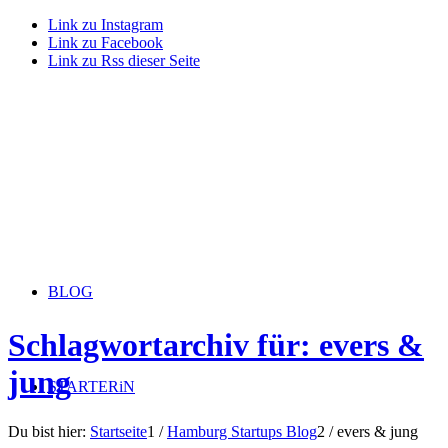
Link zu Instagram
Link zu Facebook
Link zu Rss dieser Seite
BLOG
Schlagwortarchiv für: evers &
jung
STARTERiN
Du bist hier:
Startseite
1
/
Hamburg Startups Blog
2
/
evers & jung