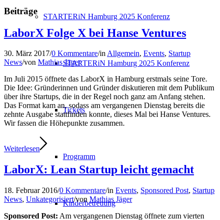
Beiträge
STARTERiN Hamburg 2025 Konferenz
LaborX Folge X bei Hanse Ventures
30. März 2017
/
0 Kommentare
/
in
Allgemein
,
Events
,
Startup
News
/
von
Mathias Jäger
STARTERiN Hamburg 2025 Konferenz
Im Juli 2015 öffnete das LaborX in Hamburg erstmals seine Tore.
Die Idee: Gründerinnen und Gründer diskutieren mit dem Publikum
über ihre Startups, die in der Regel noch ganz am Anfang stehen.
Das Format kam an, sodass am vergangenen Dienstag bereits die
Tickets
zehnte Ausgabe stattfinden konnte, dieses Mal bei Hanse Ventures.
Wir fassen die Höhepunkte zusammen.
Weiterlesen
Programm
LaborX: Lean Startup leicht gemacht
18. Februar 2016
/
0 Kommentare
/
in
Events
,
Sponsored Post
,
Startup
News
,
Unkategorisiert
/
von
Mathias Jäger
Kinderbetreuung
Sponsored Post:
Am vergangenen Dienstag öffnete zum vierten