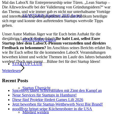
Mal das LaborX für Entrepreneurship seine Türen. „
Lean Startup –
Die Allzweckwaffe bei der Validierung von Gründungsideen?“ war
das Thema, und wie immer gab es nicht nur unterhaltsame Vorträge
STARTERiN Hamburg 2025 Award
und interessante Expertengespräche, auch das Publikum beteiligte
sich rege und konnte den auftretenden Startups wertvolle Tipps
geben.
Unser Autor Mathias Jäger war für Euch beim Auftakt für die
diesjährige LaborX Reihe dabei!
Ihr habt Lust, selbst Eure
STARTERiN Lunch
Startup Idee dem LaborX-Plenum vorzustellen und direktes
Feedback zu bekommen?
Im Anschluss seines Berichts erfahrt Ihr,
wie Ihr Euch selbst für die kommenden LaborX Veranstaltungen
bewerben könnt und welche Themen im Laufe des Jahres behandelt
werden! Doch nun zuerst…Bühne frei für drei Startup Ideen!
STARTUP CLUB
Weiterlesen
Recent Posts
Startup Übersicht
Spiceboys sagen Schweißfüßen mit Zimt den Kampf an
Neue Services für Startups in Hamburg!
Diese fünf Projekte fördert Games Lift 2026
Jetzt bewerben für Startup-Wettbewerb Next Big Brand!
goodBytz bringt seine Küchenroboter in die USA
Mitglied werden