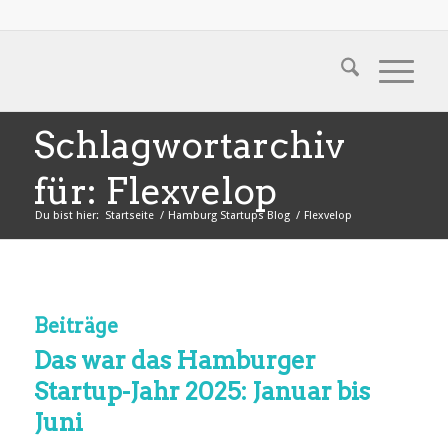
Schlagwortarchiv
für: Flexvelop
Du bist hier:
Startseite
/
Hamburg Startups Blog
/
Flexvelop
Beiträge
Das war das Hamburger
Startup-Jahr 2025: Januar bis
Juni